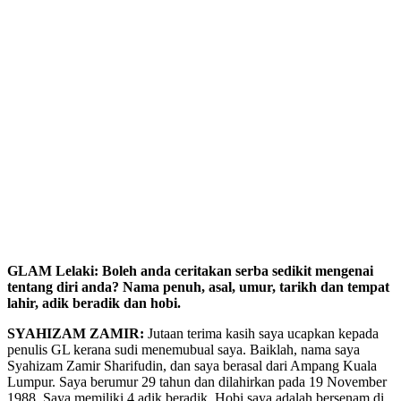
GLAM Lelaki: Boleh anda ceritakan serba sedikit mengenai
tentang diri anda? Nama penuh, asal, umur, tarikh dan tempat
lahir, adik beradik dan hobi.
SYAHIZAM ZAMIR:
Jutaan terima kasih saya ucapkan kepada
penulis GL kerana sudi menemubual saya. Baiklah, nama saya
Syahizam Zamir Sharifudin, dan saya berasal dari Ampang Kuala
Lumpur. Saya berumur 29 tahun dan dilahirkan pada 19 November
1988. Saya memiliki 4 adik beradik. Hobi saya adalah bersenam di