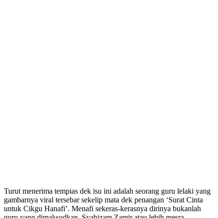
Turut menerima tempias dek isu ini adalah seorang guru lelaki yang
gambarnya viral tersebar sekelip mata dek penangan ‘Surat Cinta
untuk Cikgu Hanafi’. Menafi sekeras-kerasnya dirinya bukanlah
guru yang dimaksudkan, Syahizam Zamir atau lebih mesra