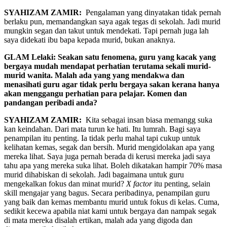
SYAHIZAM ZAMIR:
Pengalaman yang dinyatakan tidak pernah
berlaku pun, memandangkan saya agak tegas di sekolah. Jadi murid
mungkin segan dan takut untuk mendekati. Tapi pernah juga lah
saya didekati ibu bapa kepada murid, bukan anaknya.
GLAM Lelaki: Seakan satu fenomena, guru yang kacak yang
bergaya mudah mendapat perhatian terutama sekali murid-
murid wanita. Malah ada yang yang mendakwa dan
menasihati guru agar tidak perlu bergaya sakan kerana hanya
akan menggangu perhatian para pelajar. Komen dan
pandangan peribadi anda?
SYAHIZAM ZAMIR:
Kita sebagai insan biasa memangg suka
kan keindahan. Dari mata turun ke hati. Itu lumrah. Bagi saya
penampilan itu penting. Ia tidak perlu mahal tapi cukup untuk
kelihatan kemas, segak dan bersih. Murid mengidolakan apa yang
mereka lihat. Saya juga pernah berada di kerusi mereka jadi saya
tahu apa yang mereka suka lihat. Boleh dikatakan hampir 70% masa
murid dihabiskan di sekolah. Jadi bagaimana untuk guru
mengekalkan fokus dan minat murid?
X factor
itu penting, selain
skill mengajar yang bagus. Secara peribadinya, penampilan guru
yang baik dan kemas membantu murid untuk fokus di kelas. Cuma,
sedikit kecewa apabila niat kami untuk bergaya dan nampak segak
di mata mereka disalah ertikan, malah ada yang digoda dan