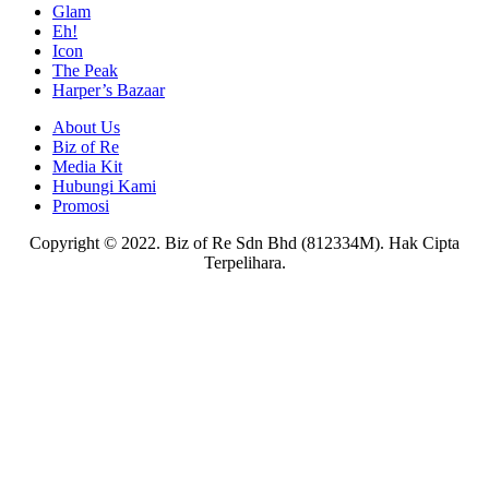
Glam
Eh!
Icon
The Peak
Harper’s Bazaar
About Us
Biz of Re
Media Kit
Hubungi Kami
Promosi
Copyright © 2022. Biz of Re Sdn Bhd (812334M). Hak Cipta
Terpelihara.