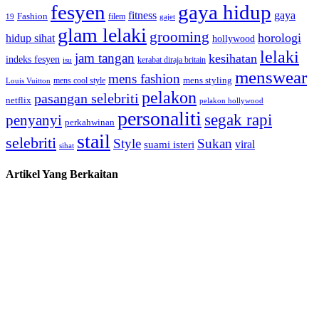
fesyen
gaya hidup
gaya
fitness
Fashion
19
filem
gajet
glam lelaki
grooming
horologi
hidup sihat
hollywood
lelaki
jam tangan
kesihatan
indeks fesyen
kerabat diraja britain
isu
menswear
mens fashion
mens cool style
mens styling
Louis Vuitton
pelakon
pasangan selebriti
netflix
pelakon hollywood
personaliti
segak rapi
penyanyi
perkahwinan
stail
selebriti
Style
Sukan
viral
suami isteri
sihat
Artikel Yang Berkaitan