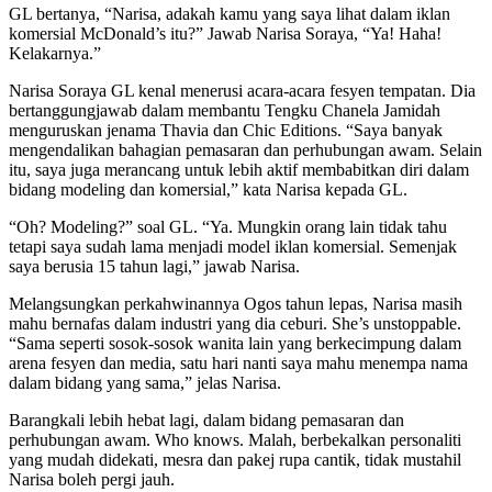
GL bertanya, “Narisa, adakah kamu yang saya lihat dalam iklan
komersial McDonald’s itu?” Jawab Narisa Soraya, “Ya! Haha!
Kelakarnya.”
Narisa Soraya GL kenal menerusi acara-acara fesyen tempatan. Dia
bertanggungjawab dalam membantu Tengku Chanela Jamidah
menguruskan jenama Thavia dan Chic Editions. “Saya banyak
mengendalikan bahagian pemasaran dan perhubungan awam. Selain
itu, saya juga merancang untuk lebih aktif membabitkan diri dalam
bidang modeling dan komersial,” kata Narisa kepada GL.
“Oh? Modeling?” soal GL. “Ya. Mungkin orang lain tidak tahu
tetapi saya sudah lama menjadi model iklan komersial. Semenjak
saya berusia 15 tahun lagi,” jawab Narisa.
Melangsungkan perkahwinannya Ogos tahun lepas, Narisa masih
mahu bernafas dalam industri yang dia ceburi. She’s unstoppable.
“Sama seperti sosok-sosok wanita lain yang berkecimpung dalam
arena fesyen dan media, satu hari nanti saya mahu menempa nama
dalam bidang yang sama,” jelas Narisa.
Barangkali lebih hebat lagi, dalam bidang pemasaran dan
perhubungan awam. Who knows. Malah, berbekalkan personaliti
yang mudah didekati, mesra dan pakej rupa cantik, tidak mustahil
Narisa boleh pergi jauh.