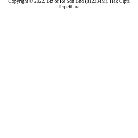
Copyright © 2022. Biz of Re Sdn Bhd (812334M). Hak Cipta
Terpelihara.