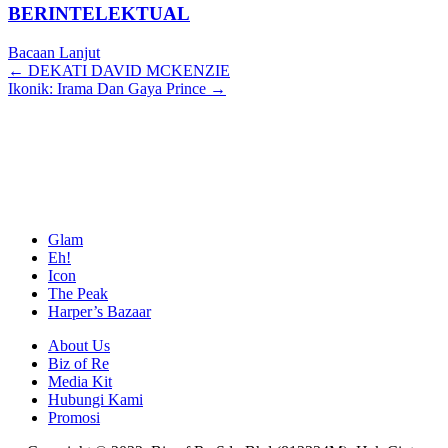
BERINTELEKTUAL
Bacaan Lanjut
Posts
← DEKATI DAVID MCKENZIE
Ikonik: Irama Dan Gaya Prince →
navigation
Glam
Eh!
Icon
The Peak
Harper’s Bazaar
About Us
Biz of Re
Media Kit
Hubungi Kami
Promosi