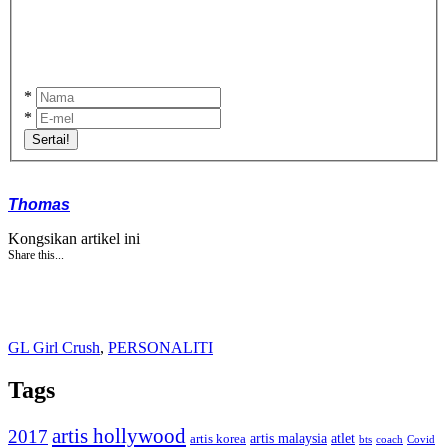
*
*
Sertai!
Thomas
Kongsikan artikel ini
Share this...
GL Girl Crush
,
PERSONALITI
Tags
artis hollywood
2017
artis malaysia
artis korea
atlet
bts
coach
Covid