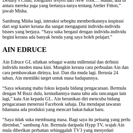
Destiny’s Child, fotografer fesyen dari New York… Malah, ada di
antara mereka juga yang bertanya-tanya tentang Atelier Fitton,”
jawab Misha.
Sambung Misha lagi, interaksi sebegitu memberikannya inspirasi
dari segi karier kerana dia sangat mengagumi individu-individu
bisnes yang berjaya. “Saya suka bergaul dengan individu-individu
begini kerana ada banyak benda yang saya boleh pelajari.”
AIN EDRUCE
Ain Edruce GL sifatkan sebagai wanita millennial dan definisi
individu moden masa kini. Mungkin kerana cara perbualan Ain dan
cara pembawakan dirinya, kut. Dan dia muda lagi. Berusia 24
tahun, Ain memiliki target untuk masa hadapannya.
“Saya sekarang mahu fokus kepada bidang pengacaraan. Bermula
dengan M Buzz dulu, kemudiannya mana tahu ada rancangan lain
lagi,” kata Ain kepada GL. Ain beranikan diri mencuba bidang
pengacaraan menerusi Facebook sahaja. Dia mendapat tawaran
bilamana ada produksi yang mencari bakat-bakat baru.
“Saya tidak suka membuang masa. Bagi saya itu peluang yang perlu
dirembat,” sambung Ain. Bermula daripada Hypp TV, wajah Ain
mula diberikan perhatian sehinggalah TV3 yang menyedari