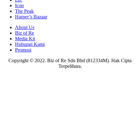
Icon
The Peak
Harper’s Bazaar
About Us
Biz of Re
Media Kit
Hubungi Kami
Promosi
Copyright © 2022. Biz of Re Sdn Bhd (812334M). Hak Cipta
Terpelihara.