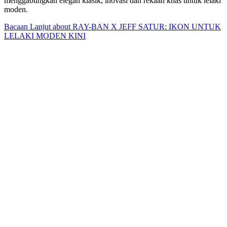
menggabungkan elegan klasik, inovasi dan rekaan khas untuk lelaki
moden.
Bacaan Lanjut
about RAY-BAN X JEFF SATUR: IKON UNTUK
LELAKI MODEN KINI