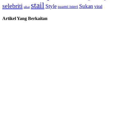
stail
selebriti
Style
Sukan
viral
suami isteri
sihat
Artikel Yang Berkaitan