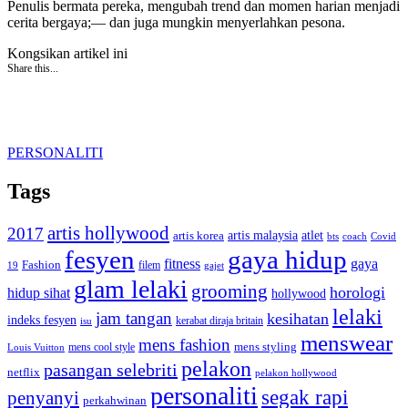
Penulis bermata pereka, mengubah trend dan momen harian menjadi
cerita bergaya;— dan juga mungkin menyerlahkan pesona.
Kongsikan artikel ini
Share this...
PERSONALITI
Tags
artis hollywood
2017
artis malaysia
artis korea
atlet
bts
coach
Covid
fesyen
gaya hidup
gaya
fitness
Fashion
19
filem
gajet
glam lelaki
grooming
horologi
hidup sihat
hollywood
lelaki
jam tangan
kesihatan
indeks fesyen
kerabat diraja britain
isu
menswear
mens fashion
mens cool style
mens styling
Louis Vuitton
pelakon
pasangan selebriti
netflix
pelakon hollywood
personaliti
segak rapi
penyanyi
perkahwinan