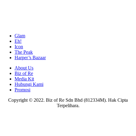
Glam
Eh!
Icon
The Peak
Harper’s Bazaar
About Us
Biz of Re
Media Kit
Hubungi Kami
Promosi
Copyright © 2022. Biz of Re Sdn Bhd (812334M). Hak Cipta
Terpelihara.