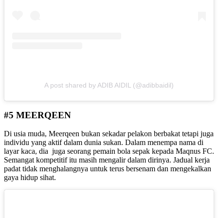
A post shared by ADIB AIDIL (@adibbaidil)
#5 MEERQEEN
Di usia muda, Meerqeen bukan sekadar pelakon berbakat tetapi juga
individu yang aktif dalam dunia sukan. Dalam menempa nama di
layar kaca, dia juga seorang pemain bola sepak kepada Maqnus FC.
Semangat kompetitif itu masih mengalir dalam dirinya. Jadual kerja
padat tidak menghalangnya untuk terus bersenam dan mengekalkan
gaya hidup sihat.