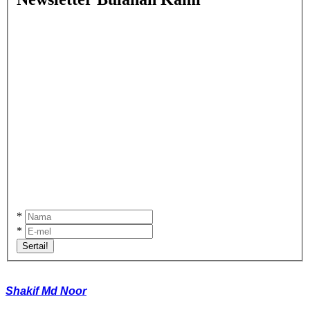
*
*
Sertai!
Shakif Md Noor