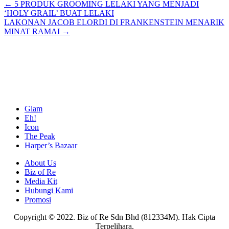
Posts
← 5 PRODUK GROOMING LELAKI YANG MENJADI
‘HOLY GRAIL’ BUAT LELAKI
navigation
LAKONAN JACOB ELORDI DI FRANKENSTEIN MENARIK
MINAT RAMAI →
Glam
Eh!
Icon
The Peak
Harper’s Bazaar
About Us
Biz of Re
Media Kit
Hubungi Kami
Promosi
Copyright © 2022. Biz of Re Sdn Bhd (812334M). Hak Cipta
Terpelihara.