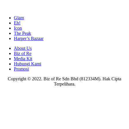
Glam
Eh!
Icon
The Peak
Harper’s Bazaar
About Us
Biz of Re
Media Kit
Hubungi Kami
Promosi
Copyright © 2022. Biz of Re Sdn Bhd (812334M). Hak Cipta
Terpelihara.