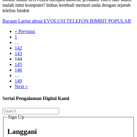
malah mini komputer! Imbas kembali memori anda dengan sejarah
telefon bimbit
Bacaan Lanjut
about EVOLUSI TELEFON BIMBIT POPULAR
« Previous
1
…
142
143
144
145
146
…
149
Next »
Sertai Pengalaman Digital Kami
Sign Up
Langgani