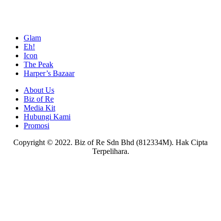
Glam
Eh!
Icon
The Peak
Harper’s Bazaar
About Us
Biz of Re
Media Kit
Hubungi Kami
Promosi
Copyright © 2022. Biz of Re Sdn Bhd (812334M). Hak Cipta
Terpelihara.