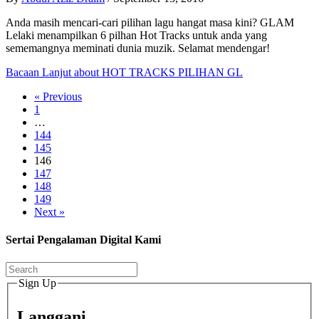
Anda masih mencari-cari pilihan lagu hangat masa kini? GLAM
Lelaki menampilkan 6 pilhan Hot Tracks untuk anda yang
sememangnya meminati dunia muzik. Selamat mendengar!
Bacaan Lanjut
about HOT TRACKS PILIHAN GL
« Previous
1
…
144
145
146
147
148
149
Next »
Sertai Pengalaman Digital Kami
Sign Up
Langgani