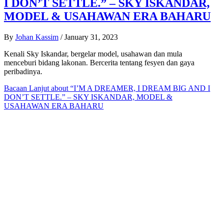
I DON’T SETTLE.” – SKY ISKANDAR,
MODEL & USAHAWAN ERA BAHARU
By
Johan Kassim
/
January 31, 2023
Kenali Sky Iskandar, bergelar model, usahawan dan mula
menceburi bidang lakonan. Bercerita tentang fesyen dan gaya
peribadinya.
Bacaan Lanjut
about “I’M A DREAMER, I DREAM BIG AND I
DON’T SETTLE.” – SKY ISKANDAR, MODEL &
USAHAWAN ERA BAHARU