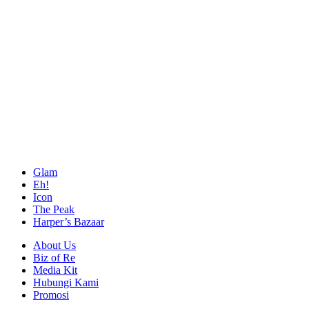
Glam
Eh!
Icon
The Peak
Harper’s Bazaar
About Us
Biz of Re
Media Kit
Hubungi Kami
Promosi