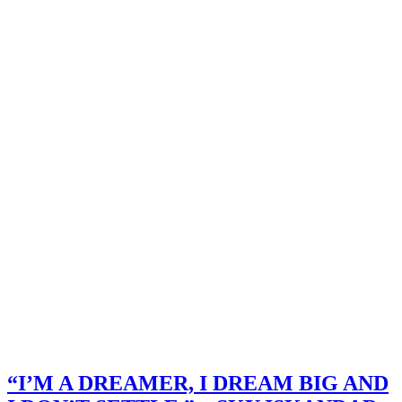
“I’M A DREAMER, I DREAM BIG AND