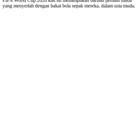
FIFA World Cup 2026 kali ini menampilkan barisan pemain muda
yang menyerlah dengan bakat bola sepak mereka, dalam usia muda.