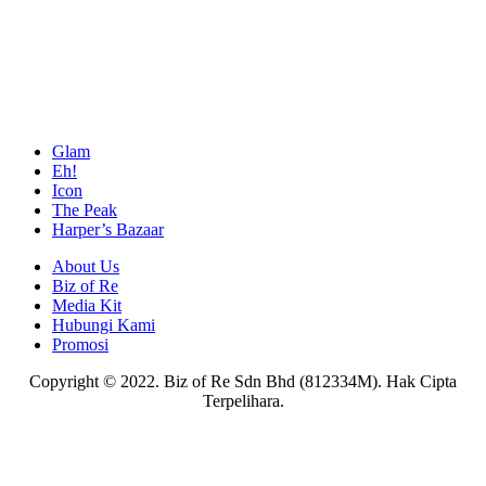
Glam
Eh!
Icon
The Peak
Harper’s Bazaar
About Us
Biz of Re
Media Kit
Hubungi Kami
Promosi
Copyright © 2022. Biz of Re Sdn Bhd (812334M). Hak Cipta
Terpelihara.