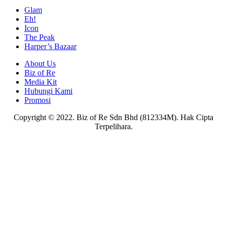
Glam
Eh!
Icon
The Peak
Harper’s Bazaar
About Us
Biz of Re
Media Kit
Hubungi Kami
Promosi
Copyright © 2022. Biz of Re Sdn Bhd (812334M). Hak Cipta
Terpelihara.