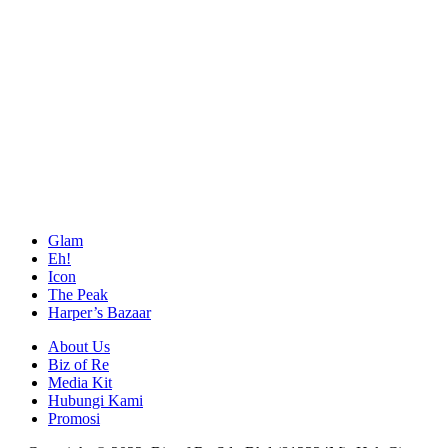
Glam
Eh!
Icon
The Peak
Harper’s Bazaar
About Us
Biz of Re
Media Kit
Hubungi Kami
Promosi