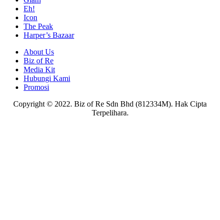
Eh!
Icon
The Peak
Harper’s Bazaar
About Us
Biz of Re
Media Kit
Hubungi Kami
Promosi
Copyright © 2022. Biz of Re Sdn Bhd (812334M). Hak Cipta
Terpelihara.