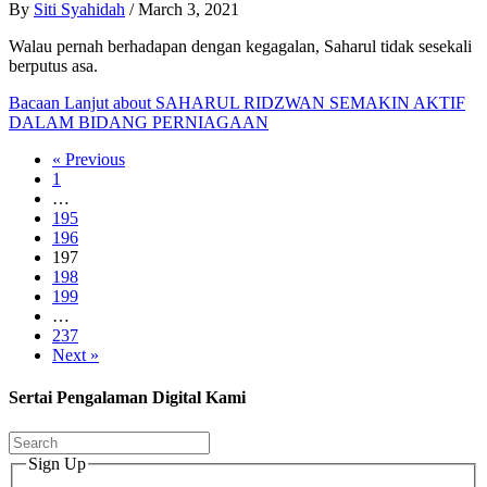
By
Siti Syahidah
/
March 3, 2021
Walau pernah berhadapan dengan kegagalan, Saharul tidak sesekali
berputus asa.
Bacaan Lanjut
about SAHARUL RIDZWAN SEMAKIN AKTIF
DALAM BIDANG PERNIAGAAN
« Previous
1
…
195
196
197
198
199
…
237
Next »
Sertai Pengalaman Digital Kami
Sign Up