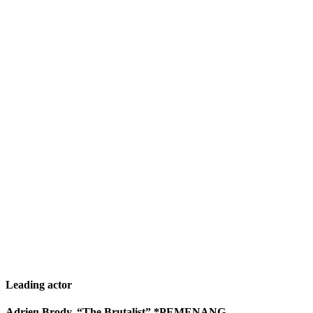
Leading actor
Adrien Brody, “The Brutalist” *PEMENANG