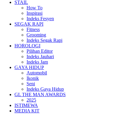
STAIL
How To
Inspirasi
Indeks Fesyen
SEGAK RAPI
Fitness
Grooming
Indeks Segak Rapi
HOROLOGI
Pilihan Editor
Indeks Jauhari
Indeks Jam
GAYA HIDUP
Automobil
Ikonik
Seni
Indeks Gaya Hidup
GL THE MAN AWARDS
2025
ISTIMEWA
MEDIA KIT