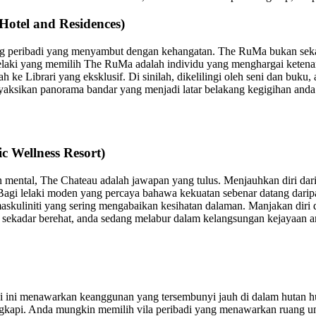
otel and Residences)
ruang peribadi yang menyambut dengan kehangatan. The RuMa bukan sek
lelaki yang memilih The RuMa adalah individu yang menghargai ketenang
ke Librari yang eksklusif. Di sinilah, dikelilingi oleh seni dan buk
ksikan panorama bandar yang menjadi latar belakang kegigihan anda. 
 Wellness Resort)
mental, The Chateau adalah jawapan yang tulus. Menjauhkan diri daripa
gi lelaki moden yang percaya bahawa kekuatan sebenar datang daripa
askuliniti yang sering mengabaikan kesihatan dalaman. Manjakan diri 
 sekadar berehat, anda sedang melabur dalam kelangsungan kejayaan a
 ini menawarkan keanggunan yang tersembunyi jauh di dalam hutan huj
kapi. Anda mungkin memilih vila peribadi yang menawarkan ruang unt