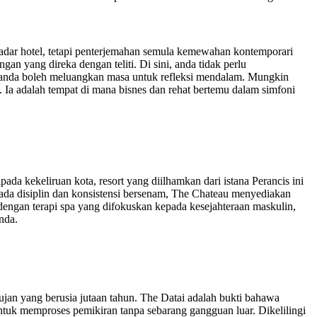
adar hotel, tetapi penterjemahan semula kemewahan kontemporari
an yang direka dengan teliti. Di sini, anda tidak perlu
u, anda boleh meluangkan masa untuk refleksi mendalam. Mungkin
Ia adalah tempat di mana bisnes dan rehat bertemu dalam simfoni
da kekeliruan kota, resort yang diilhamkan dari istana Perancis ini
da disiplin dan konsistensi bersenam, The Chateau menyediakan
dengan terapi spa yang difokuskan kepada kesejahteraan maskulin,
nda.
an yang berusia jutaan tahun. The Datai adalah bukti bahawa
uk memproses pemikiran tanpa sebarang gangguan luar. Dikelilingi