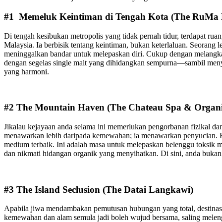
#1 Memeluk Keintiman di Tengah Kota (The RuMa H
Di tengah kesibukan metropolis yang tidak pernah tidur, terdapat 
Malaysia. Ia berbisik tentang keintiman, bukan keterlaluan. Seorang 
meninggalkan bandar untuk melepaskan diri. Cukup dengan melangkah 
dengan segelas single malt yang dihidangkan sempurna—sambil menya
yang harmoni.
#2 The Mountain Haven (The Chateau Spa & Organic
Jikalau kejayaan anda selama ini memerlukan pengorbanan fizikal dan 
menawarkan lebih daripada kemewahan; ia menawarkan penyucian. Ba
medium terbaik. Ini adalah masa untuk melepaskan belenggu toksik m
dan nikmati hidangan organik yang menyihatkan. Di sini, anda bukan
#3 The Island Seclusion (The Datai Langkawi)
Apabila jiwa mendambakan pemutusan hubungan yang total, destinasi
kemewahan dan alam semula jadi boleh wujud bersama, saling meleng