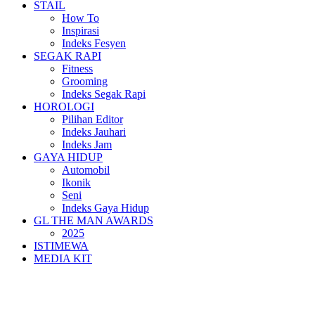
STAIL
How To
Inspirasi
Indeks Fesyen
SEGAK RAPI
Fitness
Grooming
Indeks Segak Rapi
HOROLOGI
Pilihan Editor
Indeks Jauhari
Indeks Jam
GAYA HIDUP
Automobil
Ikonik
Seni
Indeks Gaya Hidup
GL THE MAN AWARDS
2025
ISTIMEWA
MEDIA KIT