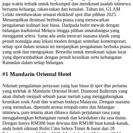
juga waktu terbaik untuk berkumpul dan menikmati juadah istimewa
bersama keluarga, rakan-rakan dan kenalan. Tahun ini, GLAM
Lelaki membawakan senarai eksklusif spot iftar pilihan 2025.
Menampilkan destinasi berbuka puasa yang menawarkan
pengalaman kulinari luar biasa. Daripada bufet mewah dengan
hidangan tradisional Melayu hingga pilihan antarabangsa yang
menggamit selera. Sama ada anda mencari suasana klasik yang
penuh nostalgia atau lokasi moden dengan sentuhan kontemporari,
setiap spot dalam senarai ini menjanjikan pengalaman berbuka puasa
yang unik dan mengujakan. Bersedia untuk menikmati sajian lazat
yang dipersembahkan dengan penuh keunikan serta kehangatan
Ramadan dalam setiap hidangan.
#1 Mandarin Oriental Hotel
Nikmati pengalaman perayaan yang luar biasa di spot iftar pertama
yang terletak di Mandarin Oriental Hotel. Diamond Ballroom yang
akan diubah menjadi sebuah pasar meriah yang menggabungkan
keunikan souk Arab dan warisan budaya Malaysia. Dengan suasana
yang memukau, dipenuhi aroma rempah-ratus dan hidangan
istimewa, para tetamu akan dibawa dalam perjalanan rasa yang
menggabungkan kehangatan rumah dan keindahan cita rasa dunia.
Dengan hanya RM308 buat dewasa dan RM188 buat kanak-kanak,
anda boleh nikmati Bufet Citra Selera Timur & barat dari 28