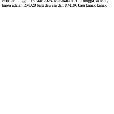
Februari hinggan 16 Mac 2025. Manakala dari 17 hingga 30 Mac,
harga adalah RM328 bagi dewasa dan RM196 bagi kanak-kanak.