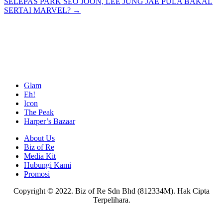
SELEPAS PARK SEO JOON, LEE JUNG JAE PULA BAKAL
SERTAI MARVEL? →
Glam
Eh!
Icon
The Peak
Harper’s Bazaar
About Us
Biz of Re
Media Kit
Hubungi Kami
Promosi
Copyright © 2022. Biz of Re Sdn Bhd (812334M). Hak Cipta
Terpelihara.