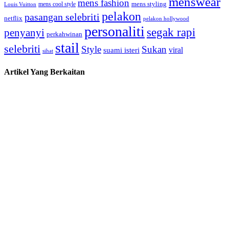
menswear
mens fashion
mens cool style
mens styling
Louis Vuitton
pelakon
pasangan selebriti
netflix
pelakon hollywood
personaliti
segak rapi
penyanyi
perkahwinan
stail
selebriti
Style
Sukan
viral
suami isteri
sihat
Artikel Yang Berkaitan