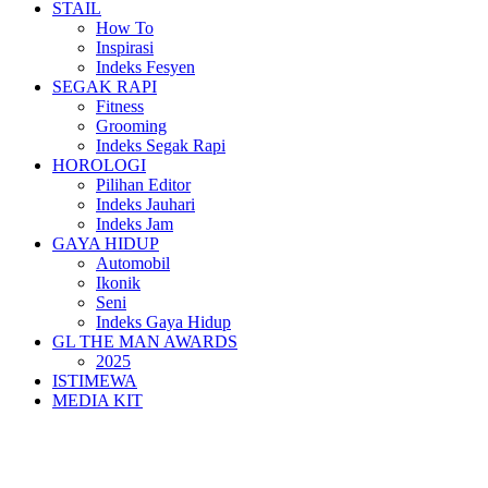
STAIL
How To
Inspirasi
Indeks Fesyen
SEGAK RAPI
Fitness
Grooming
Indeks Segak Rapi
HOROLOGI
Pilihan Editor
Indeks Jauhari
Indeks Jam
GAYA HIDUP
Automobil
Ikonik
Seni
Indeks Gaya Hidup
GL THE MAN AWARDS
2025
ISTIMEWA
MEDIA KIT