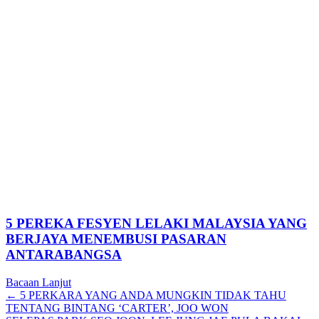
5 PEREKA FESYEN LELAKI MALAYSIA YANG
BERJAYA MENEMBUSI PASARAN
ANTARABANGSA
Bacaan Lanjut
Posts
← 5 PERKARA YANG ANDA MUNGKIN TIDAK TAHU
TENTANG BINTANG ‘CARTER’, JOO WON
navigation