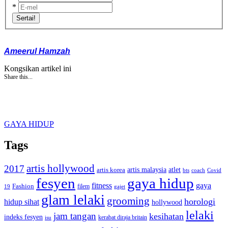
*
Sertai!
Ameerul Hamzah
Kongsikan artikel ini
Share this...
GAYA HIDUP
Tags
artis hollywood
2017
artis malaysia
artis korea
atlet
bts
coach
Covid
fesyen
gaya hidup
gaya
fitness
Fashion
19
filem
gajet
glam lelaki
grooming
horologi
hidup sihat
hollywood
lelaki
jam tangan
kesihatan
indeks fesyen
kerabat diraja britain
isu