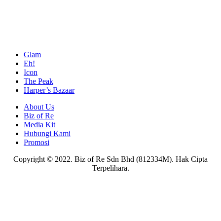
Glam
Eh!
Icon
The Peak
Harper’s Bazaar
About Us
Biz of Re
Media Kit
Hubungi Kami
Promosi
Copyright © 2022. Biz of Re Sdn Bhd (812334M). Hak Cipta
Terpelihara.