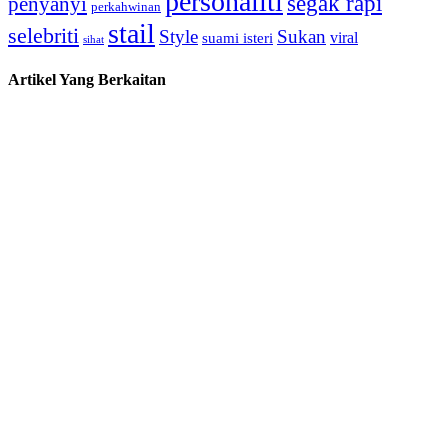
personaliti
segak rapi
penyanyi
perkahwinan
stail
selebriti
Style
Sukan
viral
suami isteri
sihat
Artikel Yang Berkaitan