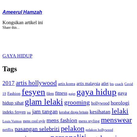
Ameerul Hamzah
Kongsikan artikel ini
Share this...
GAYA HIDUP
Tags
artis hollywood
2017
artis malaysia
artis korea
atlet
bts
coach
Covid
fesyen
gaya hidup
gaya
fitness
Fashion
19
filem
gajet
glam lelaki
grooming
horologi
hidup sihat
hollywood
lelaki
jam tangan
kesihatan
indeks fesyen
kerabat diraja britain
isu
menswear
mens fashion
mens cool style
mens styling
Louis Vuitton
pelakon
pasangan selebriti
netflix
pelakon hollywood