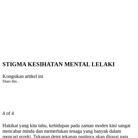
STIGMA KESIHATAN MENTAL LELAKI
Kongsikan artikel ini
Share this...
4 of 4
Hakikat yang kita tahu, kehidupan pada zaman moden kini sangat
mencabar minda dan memerlukan tenaga yang banyak dalam
mencari rezeki. Tekanan demi tekanan pastinya akan dirasai para