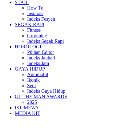
STAIL
How To
Inspirasi
Indeks Fesyen
SEGAK RAPI
Fitness
Grooming
Indeks Segak Rapi
HOROLOGI
Pilihan Editor
Indeks Jauhari
Indeks Jam
GAYA HIDUP
Automobil
Ikonik
Seni
Indeks Gaya Hidup
GL THE MAN AWARDS
2025
ISTIMEWA
MEDIA KIT