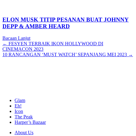
ELON MUSK TITIP PESANAN BUAT JOHNNY
DEPP & AMBER HEARD
Bacaan Lanjut
Posts
← FESYEN TERBAIK IKON HOLLYWOOD DI
CINEMACON 2023
navigation
10 RANCANGAN ‘MUST WATCH’ SEPANJANG MEI 2023 →
Glam
Eh!
Icon
The Peak
Harper’s Bazaar
About Us