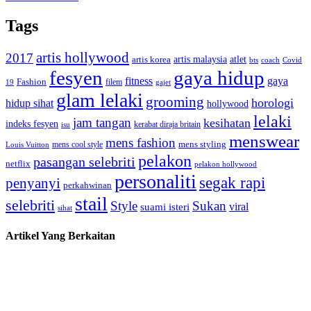
Tags
artis hollywood
2017
artis malaysia
artis korea
atlet
bts
coach
Covid
fesyen
gaya hidup
gaya
fitness
Fashion
19
filem
gajet
glam lelaki
grooming
horologi
hidup sihat
hollywood
lelaki
jam tangan
kesihatan
indeks fesyen
kerabat diraja britain
isu
menswear
mens fashion
mens cool style
mens styling
Louis Vuitton
pelakon
pasangan selebriti
netflix
pelakon hollywood
personaliti
segak rapi
penyanyi
perkahwinan
stail
selebriti
Style
Sukan
viral
suami isteri
sihat
Artikel Yang Berkaitan