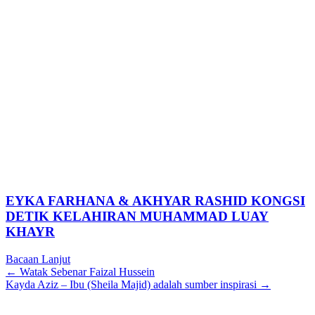
EYKA FARHANA & AKHYAR RASHID KONGSI
DETIK KELAHIRAN MUHAMMAD LUAY
KHAYR
Bacaan Lanjut
Posts
← Watak Sebenar Faizal Hussein
Kayda Aziz – Ibu (Sheila Majid) adalah sumber inspirasi →
navigation