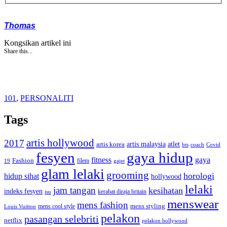
Thomas
Kongsikan artikel ini
Share this...
101
,
PERSONALITI
Tags
artis hollywood
2017
artis malaysia
artis korea
atlet
bts
coach
Covid
fesyen
gaya hidup
gaya
fitness
Fashion
19
filem
gajet
glam lelaki
grooming
horologi
hidup sihat
hollywood
lelaki
jam tangan
kesihatan
indeks fesyen
kerabat diraja britain
isu
menswear
mens fashion
mens cool style
mens styling
Louis Vuitton
pelakon
pasangan selebriti
netflix
pelakon hollywood