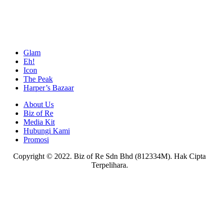
Glam
Eh!
Icon
The Peak
Harper’s Bazaar
About Us
Biz of Re
Media Kit
Hubungi Kami
Promosi
Copyright © 2022. Biz of Re Sdn Bhd (812334M). Hak Cipta
Terpelihara.