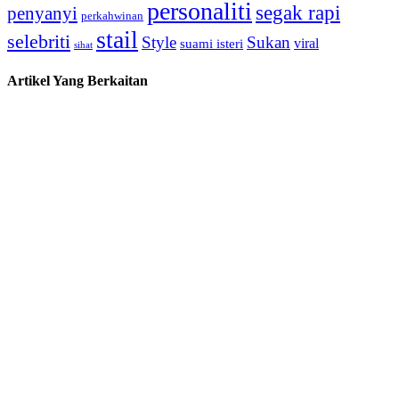
personaliti
segak rapi
penyanyi
perkahwinan
stail
selebriti
Style
Sukan
viral
suami isteri
sihat
Artikel Yang Berkaitan