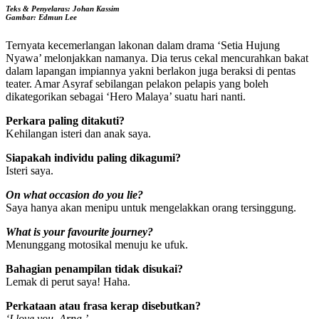
Teks & Penyelaras: Johan Kassim
Gambar: Edmun Lee
Ternyata kecemerlangan lakonan dalam drama ‘Setia Hujung
Nyawa’ melonjakkan namanya. Dia terus cekal mencurahkan bakat
dalam lapangan impiannya yakni berlakon juga beraksi di pentas
teater. Amar Asyraf sebilangan pelakon pelapis yang boleh
dikategorikan sebagai ‘Hero Malaya’ suatu hari nanti.
Perkara paling ditakuti?
Kehilangan isteri dan anak saya.
Siapakah individu paling dikagumi?
Isteri saya.
On what occasion do you lie?
Saya hanya akan menipu untuk mengelakkan orang tersinggung.
What is your favourite journey?
Menunggang motosikal menuju ke ufuk.
Bahagian penampilan tidak disukai?
Lemak di perut saya! Haha.
Perkataan atau frasa kerap disebutkan?
‘I love you, Arna.’