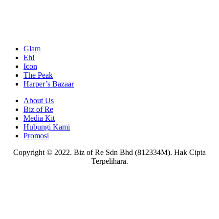
Glam
Eh!
Icon
The Peak
Harper’s Bazaar
About Us
Biz of Re
Media Kit
Hubungi Kami
Promosi
Copyright © 2022. Biz of Re Sdn Bhd (812334M). Hak Cipta
Terpelihara.