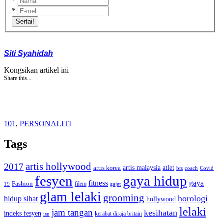
*
*
Sertai!
Siti Syahidah
Kongsikan artikel ini
Share this...
101
,
PERSONALITI
Tags
artis hollywood
2017
artis malaysia
artis korea
atlet
bts
coach
Covid
fesyen
gaya hidup
gaya
fitness
Fashion
19
filem
gajet
glam lelaki
grooming
horologi
hidup sihat
hollywood
lelaki
jam tangan
kesihatan
indeks fesyen
kerabat diraja britain
isu