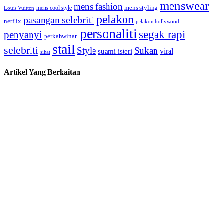
menswear
mens fashion
mens cool style
mens styling
Louis Vuitton
pelakon
pasangan selebriti
netflix
pelakon hollywood
personaliti
segak rapi
penyanyi
perkahwinan
stail
selebriti
Style
Sukan
viral
suami isteri
sihat
Artikel Yang Berkaitan