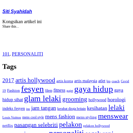
Siti Syahidah
Kongsikan artikel ini
Share this...
101
,
PERSONALITI
Tags
artis hollywood
2017
artis malaysia
artis korea
atlet
bts
coach
Covid
fesyen
gaya hidup
gaya
fitness
Fashion
19
filem
gajet
glam lelaki
grooming
horologi
hidup sihat
hollywood
lelaki
jam tangan
kesihatan
indeks fesyen
kerabat diraja britain
isu
menswear
mens fashion
mens cool style
mens styling
Louis Vuitton
pelakon
pasangan selebriti
netflix
pelakon hollywood