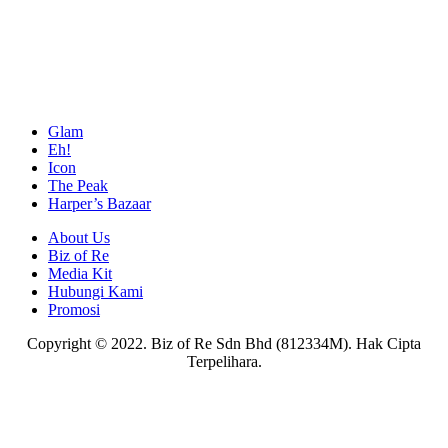
Glam
Eh!
Icon
The Peak
Harper’s Bazaar
About Us
Biz of Re
Media Kit
Hubungi Kami
Promosi
Copyright © 2022. Biz of Re Sdn Bhd (812334M). Hak Cipta
Terpelihara.