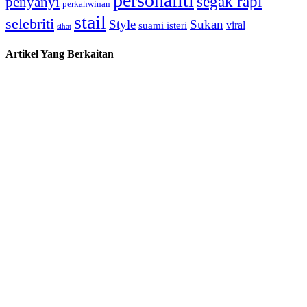
personaliti
segak rapi
penyanyi
perkahwinan
stail
selebriti
Style
Sukan
viral
suami isteri
sihat
Artikel Yang Berkaitan