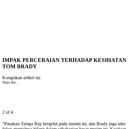
IMPAK PERCERAIAN TERHADAP KESIHATAN
TOM BRADY
Kongsikan artikel ini
Share this...
2 of 4
“Pasukan Tampa Bay bergelut pada musim ini, dan Brady juga tahu
fokus mentalnya hilang dalam sebahagian besar musim ini. Keadaan