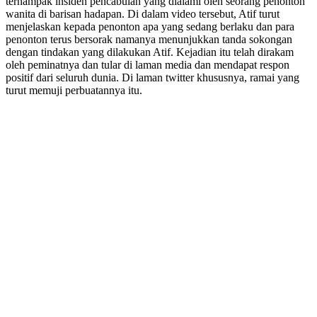
ternampak insiden pencabulan yang dialami oleh seorang penonton
wanita di barisan hadapan. Di dalam video tersebut, Atif turut
menjelaskan kepada penonton apa yang sedang berlaku dan para
penonton terus bersorak namanya menunjukkan tanda sokongan
dengan tindakan yang dilakukan Atif. Kejadian itu telah dirakam
oleh peminatnya dan tular di laman media dan mendapat respon
positif dari seluruh dunia. Di laman twitter khususnya, ramai yang
turut memuji perbuatannya itu.