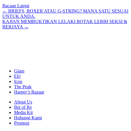
Bacaan Lanjut
Posts
← BRIEFS, BOXER ATAU G-STRING? MANA SATU SESUAI
UNTUK ANDA.
navigation
KAJIAN MEMBUKTIKAN LELAKI BOTAK LEBIH SEKSI &
BERJAYA →
Glam
Eh!
Icon
The Peak
Harper’s Bazaar
About Us
Biz of Re
Media Kit
Hubungi Kami
Promosi