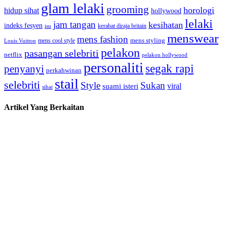
glam lelaki
grooming
horologi
hidup sihat
hollywood
lelaki
jam tangan
kesihatan
indeks fesyen
kerabat diraja britain
isu
menswear
mens fashion
mens cool style
mens styling
Louis Vuitton
pelakon
pasangan selebriti
netflix
pelakon hollywood
personaliti
segak rapi
penyanyi
perkahwinan
stail
selebriti
Style
Sukan
viral
suami isteri
sihat
Artikel Yang Berkaitan