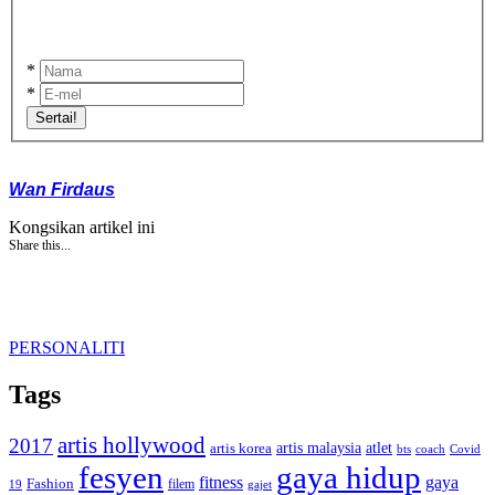
*
*
Sertai!
Wan Firdaus
Kongsikan artikel ini
Share this...
PERSONALITI
Tags
artis hollywood
2017
artis malaysia
artis korea
atlet
bts
coach
Covid
fesyen
gaya hidup
gaya
fitness
Fashion
19
filem
gajet