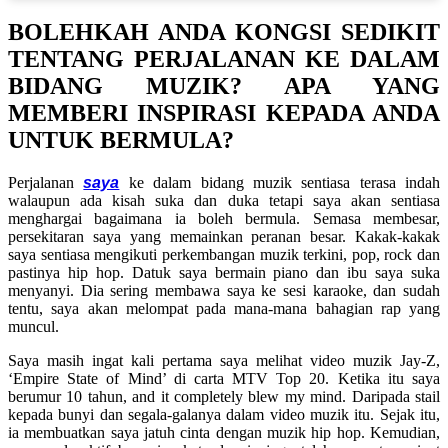
BOLEHKAH ANDA KONGSI SEDIKIT
TENTANG PERJALANAN KE DALAM
BIDANG MUZIK? APA YANG
MEMBERI INSPIRASI KEPADA ANDA
UNTUK BERMULA?
Perjalanan
saya
ke dalam bidang muzik sentiasa terasa indah
walaupun ada kisah suka dan duka tetapi saya akan sentiasa
menghargai bagaimana ia boleh bermula. Semasa membesar,
persekitaran saya yang memainkan peranan besar. Kakak-kakak
saya sentiasa mengikuti perkembangan muzik terkini, pop, rock dan
pastinya hip hop. Datuk saya bermain piano dan ibu saya suka
menyanyi. Dia sering membawa saya ke sesi karaoke, dan sudah
tentu, saya akan melompat pada mana-mana bahagian rap yang
muncul.
Saya masih ingat kali pertama saya melihat video muzik Jay-Z,
‘Empire State of Mind’ di carta MTV Top 20. Ketika itu saya
berumur 10 tahun,
and it completely blew my mind. Daripada stail
kepada bunyi dan segala-galanya dalam video muzik itu. Sejak itu,
ia membuatkan saya jatuh cinta dengan muzik hip hop. Kemudian,