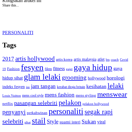
Kongsikan artikel ini
Share this...
PERSONALITI
Tags
artis hollywood
2017
artis malaysia
artis korea
atlet
bts
coach
Covid
fesyen
gaya hidup
gaya
fitness
Fashion
19
filem
gajet
glam lelaki
grooming
horologi
hidup sihat
hollywood
lelaki
jam tangan
kesihatan
indeks fesyen
kerabat diraja britain
isu
menswear
mens fashion
mens cool style
mens styling
Louis Vuitton
pelakon
pasangan selebriti
netflix
pelakon hollywood
personaliti
segak rapi
penyanyi
perkahwinan
stail
selebriti
Style
Sukan
viral
suami isteri
sihat