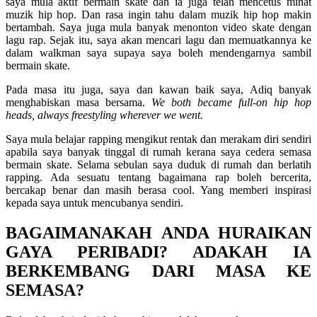
saya mula aktif bermain skate dan ia juga telah mencetus minat
muzik hip hop. Dan rasa ingin tahu dalam muzik hip hop makin
bertambah. Saya juga mula banyak menonton video skate dengan
lagu rap. Sejak itu, saya akan mencari lagu dan memuatkannya ke
dalam walkman saya supaya saya boleh mendengarnya sambil
bermain skate.
Pada masa itu juga, saya dan kawan baik saya, Adiq banyak
menghabiskan masa bersama.
We both became full-on hip hop
heads, always freestyling wherever we went.
Saya mula belajar rapping mengikut rentak dan merakam diri sendiri
apabila saya banyak tinggal di rumah kerana saya cedera semasa
bermain skate. Selama sebulan saya duduk di rumah dan berlatih
rapping. Ada sesuatu tentang bagaimana rap boleh bercerita,
bercakap benar dan masih berasa cool. Yang memberi inspirasi
kepada saya untuk mencubanya sendiri.
BAGAIMANAKAH ANDA HURAIKAN
GAYA PERIBADI? ADAKAH IA
BERKEMBANG DARI MASA KE
SEMASA?