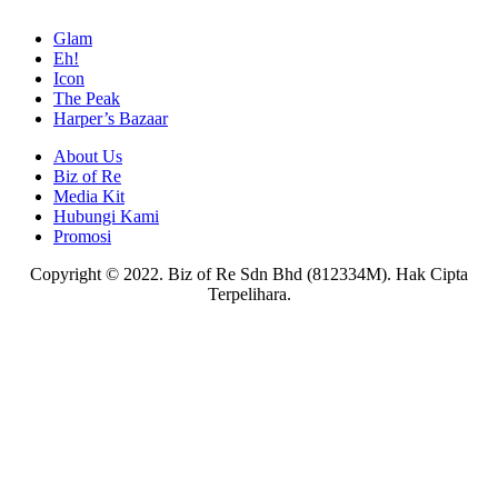
Glam
Eh!
Icon
The Peak
Harper’s Bazaar
About Us
Biz of Re
Media Kit
Hubungi Kami
Promosi
Copyright © 2022. Biz of Re Sdn Bhd (812334M). Hak Cipta
Terpelihara.