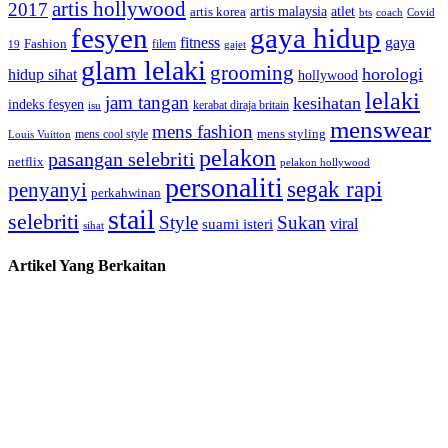
artis hollywood
2017
artis malaysia
artis korea
atlet
bts
coach
Covid
fesyen
gaya hidup
gaya
fitness
Fashion
19
filem
gajet
glam lelaki
grooming
horologi
hidup sihat
hollywood
lelaki
jam tangan
kesihatan
indeks fesyen
kerabat diraja britain
isu
menswear
mens fashion
mens cool style
mens styling
Louis Vuitton
pelakon
pasangan selebriti
netflix
pelakon hollywood
personaliti
segak rapi
penyanyi
perkahwinan
stail
selebriti
Style
Sukan
viral
suami isteri
sihat
Artikel Yang Berkaitan