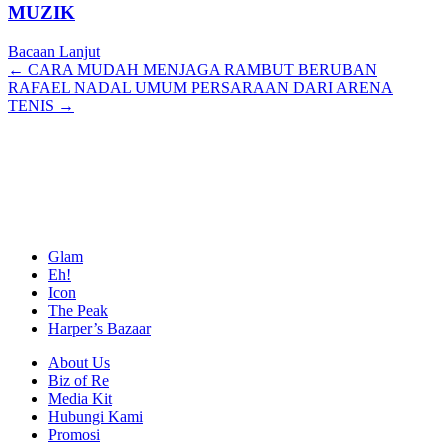
MUZIK
Bacaan Lanjut
Posts
← CARA MUDAH MENJAGA RAMBUT BERUBAN
RAFAEL NADAL UMUM PERSARAAN DARI ARENA
navigation
TENIS →
Glam
Eh!
Icon
The Peak
Harper’s Bazaar
About Us
Biz of Re
Media Kit
Hubungi Kami
Promosi