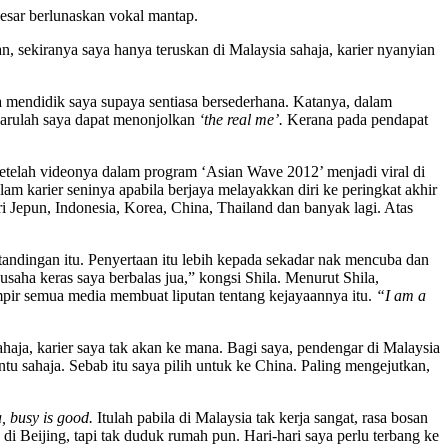
besar berlunaskan vokal mantap.
n, sekiranya saya hanya teruskan di Malaysia sahaja, karier nyanyian
a mendidik saya supaya sentiasa bersederhana. Katanya, dalam
, barulah saya dapat menonjolkan
‘the real me’.
Kerana pada pendapat
setelah videonya dalam program ‘Asian Wave 2012’ menjadi viral di
am karier seninya apabila berjaya melayakkan diri ke peringkat akhir
i Jepun, Indonesia, Korea, China, Thailand dan banyak lagi. Atas
andingan itu. Penyertaan itu lebih kepada sekadar nak mencuba dan
usaha keras saya berbalas jua,” kongsi Shila. Menurut Shila,
ampir semua media membuat liputan tentang kejayaannya itu.
“I am a
ahaja, karier saya tak akan ke mana. Bagi saya, pendengar di Malaysia
tu sahaja. Sebab itu saya pilih untuk ke China. Paling mengejutkan,
, busy is good.
Itulah pabila di Malaysia tak kerja sangat, rasa bosan
di Beijing, tapi tak duduk rumah pun. Hari-hari saya perlu terbang ke