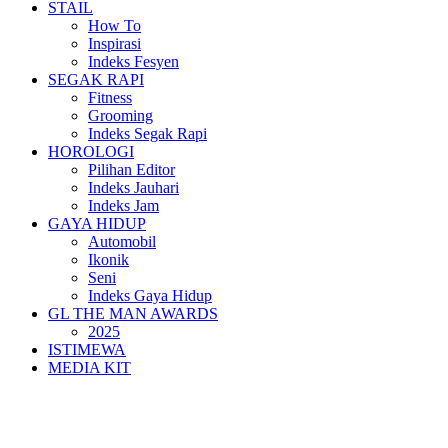
STAIL
How To
Inspirasi
Indeks Fesyen
SEGAK RAPI
Fitness
Grooming
Indeks Segak Rapi
HOROLOGI
Pilihan Editor
Indeks Jauhari
Indeks Jam
GAYA HIDUP
Automobil
Ikonik
Seni
Indeks Gaya Hidup
GL THE MAN AWARDS
2025
ISTIMEWA
MEDIA KIT