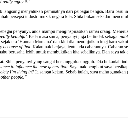
 really enjoy it.”
dak langsung menyatukan peminatnya dari pelbagai bangsa. Baru-baru in
gubah persepsi industri muzik negara kita. Shila bukan sekadar mencu
“Sebagai penyanyi, anda mampu menginspirasikan ramai orang. Menerus
really beautiful.
Pada masa sama, penyanyi juga bertindak sebagai
publ
sejak era ‘Hannah Montana’ dan kini dia menonjolkan imej baru yakni l
y because of that.
Kalau nak berjaya, tentu ada cabarannya. Cabaran se
mahu berusaha lebih untuk membuktikan kita sebaliknya. Dan saya tak 
ekat. Shila penyanyi yang sangat bersungguh-sungguh. Dia bukanlah i
uence to influence the new generation.
Saya nak pengikut saya bersikap
ciety I’m living in?
Ia sangat kejam. Sebab itulah, saya mahu gunakan
 other people.”