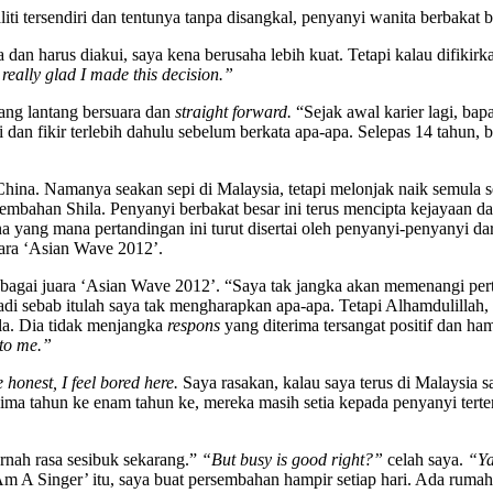
iti tersendiri dan tentunya tanpa disangkal, penyanyi wanita berbakat 
n harus diakui, saya kena berusaha lebih kuat. Tetapi kalau difikirka
 really glad I made this decision.”
yang lantang bersuara dan
straight forward.
“Sejak awal karier lagi, bap
ati dan fikir terlebih dahulu sebelum berkata apa-apa. Selepas 14 tahun
China. Namanya seakan sepi di Malaysia, tetapi melonjak naik semula 
mbahan Shila. Penyanyi berbakat besar ini terus mencipta kejayaan dal
yang mana pertandingan ini turut disertai oleh penyanyi-penyanyi dar
uara ‘Asian Wave 2012’.
bagai juara ‘Asian Wave 2012’. “Saya tak jangka akan memenangi pert
adi sebab itulah saya tak mengharapkan apa-apa. Tetapi Alhamdulillah, 
la. Dia tidak menjangka
respons
yang diterima tersangat positif dan h
 to me.”
 honest, I feel bored here.
Saya rasakan, kalau saya terus di Malaysia s
lima tahun ke enam tahun ke, mereka masih setia kepada penyanyi terten
rnah rasa sesibuk sekarang.”
“But busy is good right?”
celah saya.
“Ya
m A Singer’ itu, saya buat persembahan hampir setiap hari. Ada rumah 