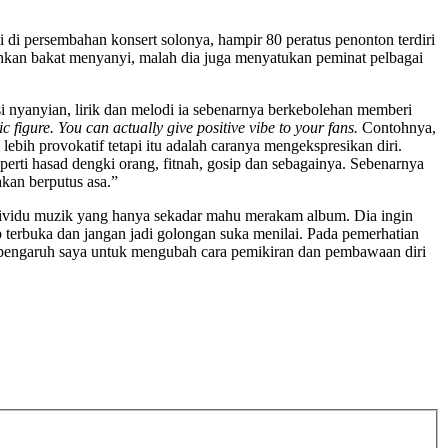
i di persembahan konsert solonya, hampir 80 peratus penonton terdiri
rahkan bakat menyanyi, malah dia juga menyatukan peminat pelbagai
i nyanyian, lirik dan melodi ia sebenarnya berkebolehan memberi
ic figure. You can actually give positive vibe to your fans.
Contohnya,
ebih provokatif tetapi itu adalah caranya mengekspresikan diri.
perti hasad dengki orang, fitnah, gosip dan sebagainya. Sebenarnya
akan berputus asa.”
ndividu muzik yang hanya sekadar mahu merakam album. Dia ingin
 terbuka dan jangan jadi golongan suka menilai. Pada pemerhatian
 pengaruh saya untuk mengubah cara pemikiran dan pembawaan diri