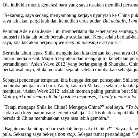
Dia individu muzik generasi baru yang saya rasakan memiliki personal
“Sekarang, saya sedang menyambung kerjaya nyanyian ke China pula da
saya tak akan pergi jauh dan kemudian terus pudar.
But actually, I am
Peminat Adele dan Jessie J ini memberitahu dia sebenarnya seorang 
industri ni kita tak boleh bercakap sesuka hati. Kena selalu berhati-h
saya, kita tak akan berjaya
if we keep on pleasing everyone.”
Bermula tahun lepas, Shila mengejutkan kita dengan kejayaannya di 
laman media sosial. Majoriti terpukau dan mengagumi kehebatan perse
pertandingan ‘Asian Wave 2012’ yang berlangsung di Shanghai, China 
berkat usahanya, Shila mencatat sejarah setelah dinobatkan sebagai j
Sebagai pendengar tempatan, kita bangga dengan pencapaian Shila se
menimba pengalaman baru. Yalah, kalau di Malaysia selalu je kalah, j
menjuarai ‘Asian Wave 2012’ adalah momen paling gembira buat Shi
Malay girl and seeing all that positive responses, it really means a lot
“Tetapi mengapa Shila ke China? Mengapa China?” soal saya
. “To be
sudah ada kegemaran yang tertentu sahaja. Tak kisahlah sampai bila, 
berada di China membuatkan saya rasa lebih gembira.”
“Bagaimana kehidupan baru setelah berpusat di China?” “Saya tak pe
pula. Sekarang saya bekerja
non-stop.
Selepas tamat pertandingan ‘I A