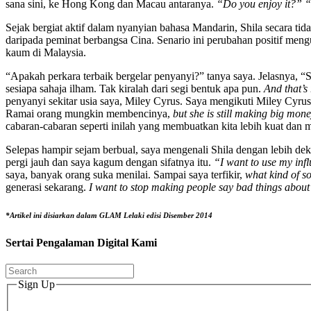
sana sini, ke Hong Kong dan Macau antaranya.
“Do you enjoy it?” “I
Sejak bergiat aktif dalam nyanyian bahasa Mandarin, Shila secara ti
daripada peminat berbangsa Cina. Senario ini perubahan positif men
kaum di Malaysia.
“Apakah perkara terbaik bergelar penyanyi?” tanya saya. Jelasnya, 
sesiapa sahaja ilham. Tak kiralah dari segi bentuk apa pun.
And that’s 
penyanyi sekitar usia saya, Miley Cyrus. Saya mengikuti Miley Cyrus 
Ramai orang mungkin membencinya,
but she is still making big mone
cabaran-cabaran seperti inilah yang membuatkan kita lebih kuat dan 
Selepas hampir sejam berbual, saya mengenali Shila dengan lebih d
pergi jauh dan saya kagum dengan sifatnya itu.
“I want to use my infl
saya, banyak orang suka menilai. Sampai saya terfikir,
what kind of so
generasi sekarang.
I want to stop making people say bad things about
*Artikel ini disiarkan dalam GLAM Lelaki edisi Disember 2014
Sertai Pengalaman Digital Kami
Sign Up