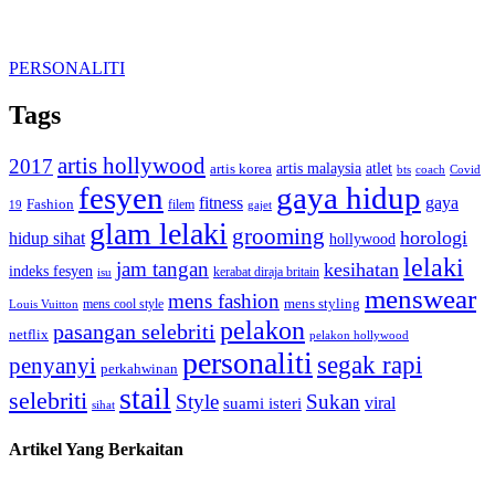
PERSONALITI
Tags
artis hollywood
2017
artis malaysia
artis korea
atlet
bts
coach
Covid
fesyen
gaya hidup
gaya
fitness
Fashion
19
filem
gajet
glam lelaki
grooming
horologi
hidup sihat
hollywood
lelaki
jam tangan
kesihatan
indeks fesyen
kerabat diraja britain
isu
menswear
mens fashion
mens cool style
mens styling
Louis Vuitton
pelakon
pasangan selebriti
netflix
pelakon hollywood
personaliti
segak rapi
penyanyi
perkahwinan
stail
selebriti
Style
Sukan
viral
suami isteri
sihat
Artikel Yang Berkaitan