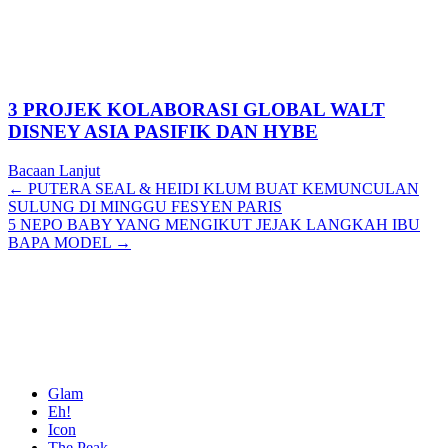
3 PROJEK KOLABORASI GLOBAL WALT
DISNEY ASIA PASIFIK DAN HYBE
Bacaan Lanjut
Posts
← PUTERA SEAL & HEIDI KLUM BUAT KEMUNCULAN
SULUNG DI MINGGU FESYEN PARIS
navigation
5 NEPO BABY YANG MENGIKUT JEJAK LANGKAH IBU
BAPA MODEL →
Glam
Eh!
Icon
The Peak