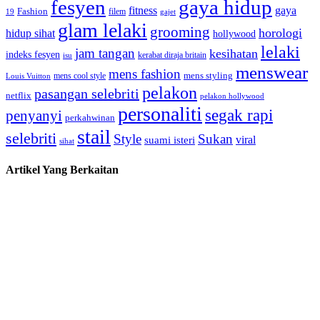
fesyen
gaya hidup
gaya
fitness
Fashion
19
filem
gajet
glam lelaki
grooming
horologi
hidup sihat
hollywood
lelaki
jam tangan
kesihatan
indeks fesyen
kerabat diraja britain
isu
menswear
mens fashion
mens cool style
mens styling
Louis Vuitton
pelakon
pasangan selebriti
netflix
pelakon hollywood
personaliti
segak rapi
penyanyi
perkahwinan
stail
selebriti
Style
Sukan
viral
suami isteri
sihat
Artikel Yang Berkaitan