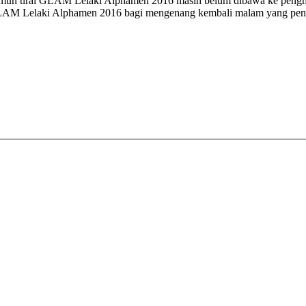
amun tirai GLAM Lelaki Alphamen 2016 masih belum dibawa ke pengh
M Lelaki Alphamen 2016 bagi mengenang kembali malam yang penuh