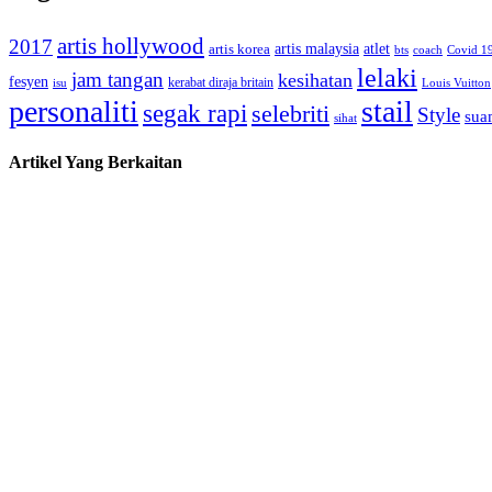
artis hollywood
2017
artis malaysia
artis korea
atlet
bts
coach
Covid 1
lelaki
jam tangan
kesihatan
fesyen
kerabat diraja britain
isu
Louis Vuitton
personaliti
stail
segak rapi
selebriti
Style
suam
sihat
Artikel Yang Berkaitan