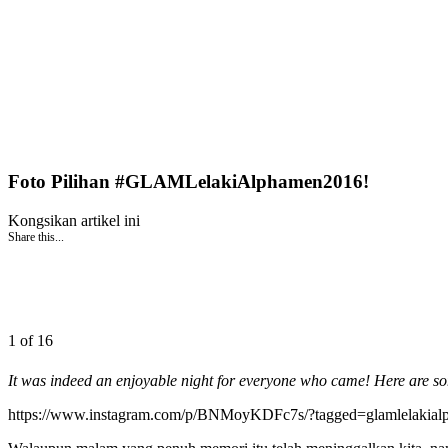
Foto Pilihan #GLAMLelakiAlphamen2016!
Kongsikan artikel ini
Share this...
1 of 16
It was indeed an enjoyable night for everyone who came! Here are so
https://www.instagram.com/p/BNMoyKDFc7s/?tagged=glamlelakia