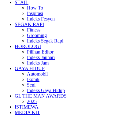
STAIL
How To
Inspirasi
Indeks Fesyen
SEGAK RAPI
Fitness
Grooming
Indeks Segak Rapi
HOROLOGI
Pilihan Editor
Indeks Jauhari
Indeks Jam
GAYA HIDUP
Automobil
Ikonik
Seni
Indeks Gaya Hidup
GL THE MAN AWARDS
2025
ISTIMEWA
MEDIA KIT