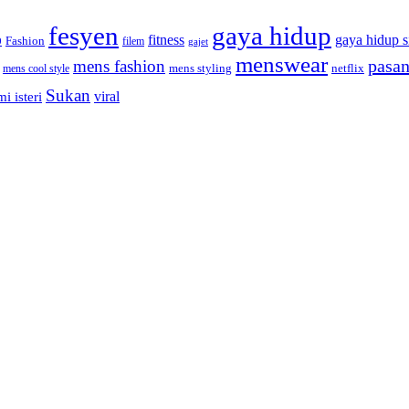
fesyen
gaya hidup
gaya hidup s
fitness
Fashion
9
filem
gajet
menswear
pasan
mens fashion
mens cool style
mens styling
netflix
Sukan
viral
i isteri