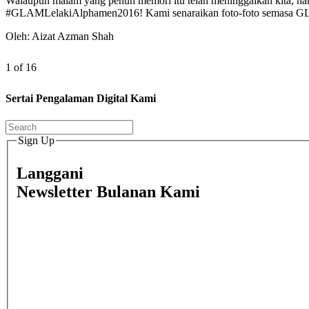
Walaupun malam yang penuh memori itu telah meninggalkan kita, n
#GLAMLelakiAlphamen2016! Kami senaraikan foto-foto semasa GLA
Oleh: Aizat Azman Shah
1 of 16
Sertai Pengalaman Digital Kami
Sign Up
Langgani
Newsletter Bulanan Kami