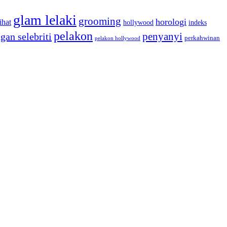
glam lelaki
grooming
horologi
ihat
hollywood
indeks
pelakon
penyanyi
gan selebriti
perkahwinan
pelakon hollywood