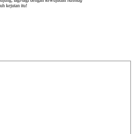
ujung, lagi-lagi dengan kewujudan
hashtag
 kejutan itu!