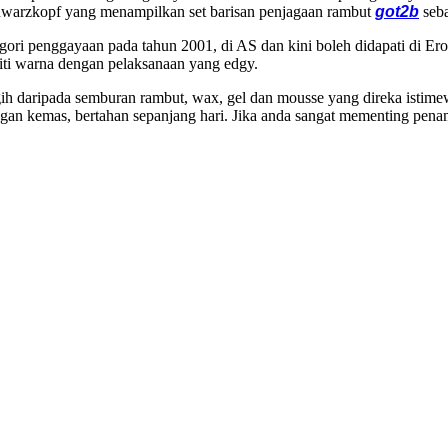
chwarzkopf yang menampilkan set barisan penjagaan rambut
got2b
seba
ori penggayaan pada tahun 2001, di AS dan kini boleh didapati di Er
ti warna dengan pelaksanaan yang edgy.
gih daripada semburan rambut, wax, gel dan mousse yang direka isti
engan kemas, bertahan sepanjang hari. Jika anda sangat mementing pe