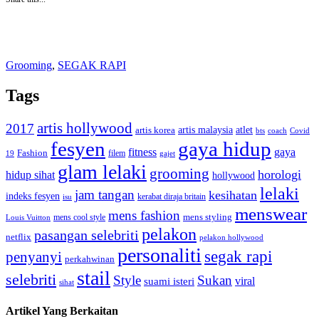
Grooming
,
SEGAK RAPI
Tags
artis hollywood
2017
artis malaysia
artis korea
atlet
bts
coach
Covid
fesyen
gaya hidup
gaya
fitness
Fashion
19
filem
gajet
glam lelaki
grooming
horologi
hidup sihat
hollywood
lelaki
jam tangan
kesihatan
indeks fesyen
kerabat diraja britain
isu
menswear
mens fashion
mens cool style
mens styling
Louis Vuitton
pelakon
pasangan selebriti
netflix
pelakon hollywood
personaliti
segak rapi
penyanyi
perkahwinan
stail
selebriti
Style
Sukan
viral
suami isteri
sihat
Artikel Yang Berkaitan