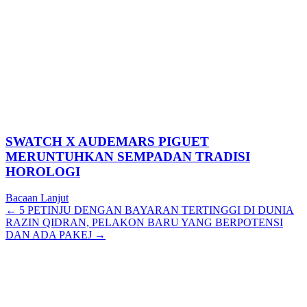
SWATCH X AUDEMARS PIGUET
MERUNTUHKAN SEMPADAN TRADISI
HOROLOGI
Bacaan Lanjut
Posts
← 5 PETINJU DENGAN BAYARAN TERTINGGI DI DUNIA
RAZIN QIDRAN, PELAKON BARU YANG BERPOTENSI
navigation
DAN ADA PAKEJ →