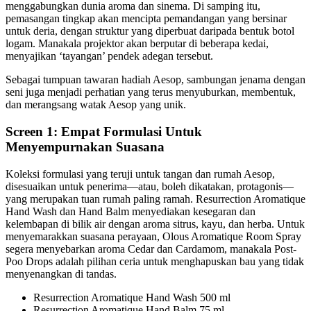
menggabungkan dunia aroma dan sinema. Di samping itu,
pemasangan tingkap akan mencipta pemandangan yang bersinar
untuk deria, dengan struktur yang diperbuat daripada bentuk botol
logam. Manakala projektor akan berputar di beberapa kedai,
menyajikan ‘tayangan’ pendek adegan tersebut.
Sebagai tumpuan tawaran hadiah Aesop, sambungan jenama dengan
seni juga menjadi perhatian yang terus menyuburkan, membentuk,
dan merangsang watak Aesop yang unik.
Screen 1: Empat Formulasi Untuk
Menyempurnakan Suasana
Koleksi formulasi yang teruji untuk tangan dan rumah Aesop,
disesuaikan untuk penerima—atau, boleh dikatakan, protagonis—
yang merupakan tuan rumah paling ramah. Resurrection Aromatique
Hand Wash dan Hand Balm menyediakan kesegaran dan
kelembapan di bilik air dengan aroma sitrus, kayu, dan herba. Untuk
menyemarakkan suasana perayaan, Olous Aromatique Room Spray
segera menyebarkan aroma Cedar dan Cardamom, manakala Post-
Poo Drops adalah pilihan ceria untuk menghapuskan bau yang tidak
menyenangkan di tandas.
Resurrection Aromatique Hand Wash 500 ml
Resurrection Aromatique Hand Balm 75 ml