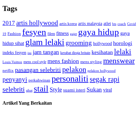
Tags
artis hollywood
2017
artis malaysia
artis korea
atlet
bts
coach
Covid
fesyen
gaya hidup
gaya
fitness
Fashion
19
filem
gajet
glam lelaki
grooming
horologi
hidup sihat
hollywood
lelaki
jam tangan
kesihatan
indeks fesyen
kerabat diraja britain
isu
menswear
mens fashion
mens cool style
mens styling
Louis Vuitton
pelakon
pasangan selebriti
netflix
pelakon hollywood
personaliti
segak rapi
penyanyi
perkahwinan
stail
selebriti
Style
Sukan
viral
suami isteri
sihat
Artikel Yang Berkaitan