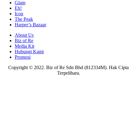
Glam
Eh!
Icon
The Peak
Harper’s Bazaar
About Us
Biz of Re
Media Kit
Hubungi Kami
Promosi
Copyright © 2022. Biz of Re Sdn Bhd (812334M). Hak Cipta
Terpelihara.