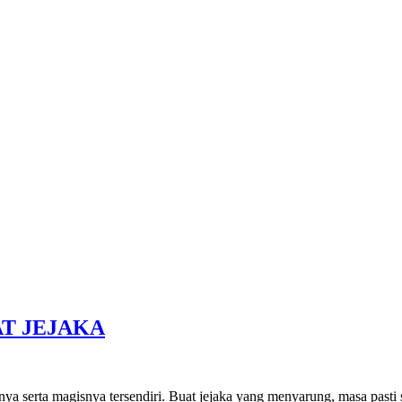
T JEJAKA
nnya serta magisnya tersendiri. Buat jejaka yang menyarung, masa pasti