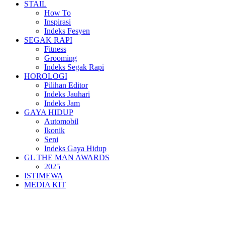
STAIL
How To
Inspirasi
Indeks Fesyen
SEGAK RAPI
Fitness
Grooming
Indeks Segak Rapi
HOROLOGI
Pilihan Editor
Indeks Jauhari
Indeks Jam
GAYA HIDUP
Automobil
Ikonik
Seni
Indeks Gaya Hidup
GL THE MAN AWARDS
2025
ISTIMEWA
MEDIA KIT