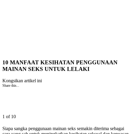
10 MANFAAT KESIHATAN PENGGUNAAN
MAINAN SEKS UNTUK LELAKI
Kongsikan artikel ini
Share this...
1 of 10
Siapa sangka penggunaan mainan seks semakin diterima sebagai
cara yang sah untuk meningkatkan kesihatan seksual dan kepuasan