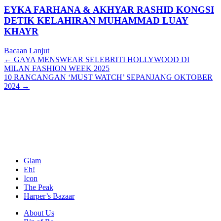
EYKA FARHANA & AKHYAR RASHID KONGSI
DETIK KELAHIRAN MUHAMMAD LUAY
KHAYR
Bacaan Lanjut
Posts
← GAYA MENSWEAR SELEBRITI HOLLYWOOD DI
MILAN FASHION WEEK 2025
navigation
10 RANCANGAN ‘MUST WATCH’ SEPANJANG OKTOBER
2024 →
Glam
Eh!
Icon
The Peak
Harper’s Bazaar
About Us