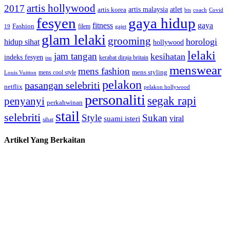
artis hollywood
2017
artis malaysia
artis korea
atlet
bts
coach
Covid
fesyen
gaya hidup
gaya
fitness
Fashion
19
filem
gajet
glam lelaki
grooming
horologi
hidup sihat
hollywood
lelaki
jam tangan
kesihatan
indeks fesyen
kerabat diraja britain
isu
menswear
mens fashion
mens cool style
mens styling
Louis Vuitton
pelakon
pasangan selebriti
netflix
pelakon hollywood
personaliti
segak rapi
penyanyi
perkahwinan
stail
selebriti
Style
Sukan
viral
suami isteri
sihat
Artikel Yang Berkaitan