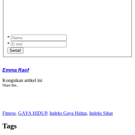
*
*
Sertai!
Emma Raof
Kongsikan artikel ini
Share this...
Fitness
,
GAYA HIDUP
,
Indeks Gaya Hidup
,
Indeks Sihat
Tags