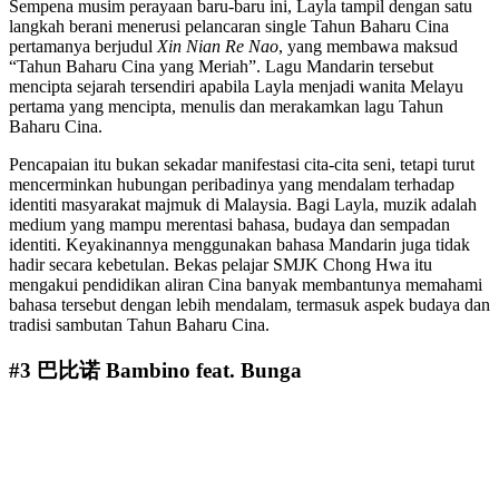
Sempena musim perayaan baru-baru ini, Layla tampil dengan satu
langkah berani menerusi pelancaran single Tahun Baharu Cina
pertamanya berjudul
Xin Nian Re Nao
, yang membawa maksud
“Tahun Baharu Cina yang Meriah”. Lagu Mandarin tersebut
mencipta sejarah tersendiri apabila Layla menjadi wanita Melayu
pertama yang mencipta, menulis dan merakamkan lagu Tahun
Baharu Cina.
Pencapaian itu bukan sekadar manifestasi cita-cita seni, tetapi turut
mencerminkan hubungan peribadinya yang mendalam terhadap
identiti masyarakat majmuk di Malaysia. Bagi Layla, muzik adalah
medium yang mampu merentasi bahasa, budaya dan sempadan
identiti. Keyakinannya menggunakan bahasa Mandarin juga tidak
hadir secara kebetulan. Bekas pelajar
SMJK Chong Hwa
itu
mengakui pendidikan aliran Cina banyak membantunya memahami
bahasa tersebut dengan lebih mendalam, termasuk aspek budaya dan
tradisi sambutan Tahun Baharu Cina.
#3 巴比诺 Bambino feat. Bunga