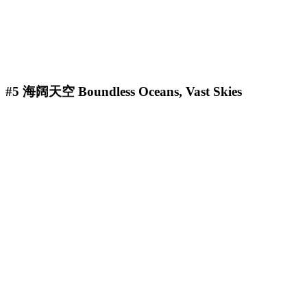
#5 海阔天空 Boundless Oceans, Vast Skies