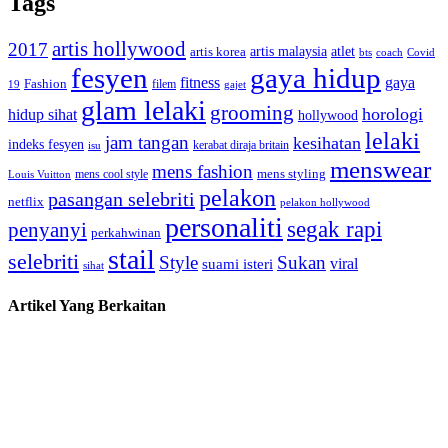
Tags
artis hollywood
2017
artis malaysia
artis korea
atlet
bts
coach
Covid
fesyen
gaya hidup
gaya
fitness
Fashion
19
filem
gajet
glam lelaki
grooming
horologi
hidup sihat
hollywood
lelaki
jam tangan
kesihatan
indeks fesyen
kerabat diraja britain
isu
menswear
mens fashion
mens cool style
mens styling
Louis Vuitton
pelakon
pasangan selebriti
netflix
pelakon hollywood
personaliti
segak rapi
penyanyi
perkahwinan
stail
selebriti
Style
Sukan
viral
suami isteri
sihat
Artikel Yang Berkaitan