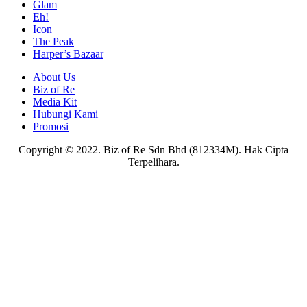
Glam
Eh!
Icon
The Peak
Harper’s Bazaar
About Us
Biz of Re
Media Kit
Hubungi Kami
Promosi
Copyright © 2022. Biz of Re Sdn Bhd (812334M). Hak Cipta
Terpelihara.