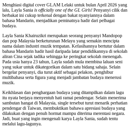
Menghiasi digital cover GLAM Lelaki untuk bulan April 2026 yang
lalu, Layla Sania
is officially one of the GL Girls!
Penyanyi cilik dan
berbakat ini cukup terkenal dengan bakat nyanyiannya dalam
bahasa Mandarin, menjadikan peminatnya hadir dari pelbagai
budaya.
Layla Sania Khairuzikri
merupakan seorang penyanyi Mandopop
dan pop Malaysia berketurunan Melayu yang semakin mencipta
nama dalam industri muzik tempatan. Kefasihannya bertutur dalam
bahasa Mandarin hadir hasil daripada latar pendidikannya di sekolah
aliran Cina sejak tadika sehingga ke peringkat sekolah menengah.
Pada usia hanya 23 tahun, Layla sudah mula membina laluan seni
yang sukar untuk dikategorikan dalam satu bidang sahaja. Selain
bergelar penyanyi, dia turut aktif sebagai pelakon, penghibur
multibahasa serta figura yang menjadi jambatan budaya menerusi
muzik.
Keikhlasan dan penghargaan budaya yang ditampilkan dalam lagu
itu nyata berjaya menyentuh hati ramai pendengar. Selain menerima
sambutan hangat di Malaysia, single tersebut turut menarik perhatian
pendengar di Taiwan, membuktikan bahawa apresiasi budaya yang
dilakukan dengan penuh hormat mampu diterima merentasi negara.
Jadi, buat yang ingin mengenali karya Layla Sania, sudah tentu
melalui lagu-lagunya.