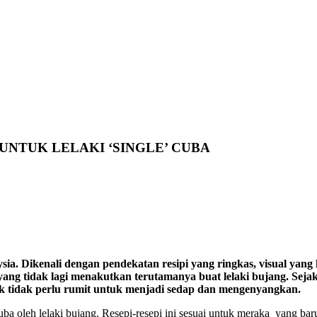
UNTUK LELAKI ‘SINGLE’ CUBA
ysia. Dikenali dengan pendekatan resipi yang ringkas, visual ya
ang tidak lagi menakutkan terutamanya buat lelaki bujang. Seja
tidak perlu rumit untuk menjadi sedap dan mengenyangkan.
cuba oleh lelaki bujang. Resepi-resepi ini sesuai untuk meraka yang ba