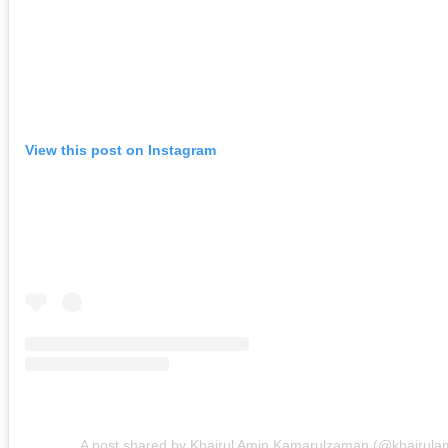
View this post on Instagram
A post shared by Khairul Amin Kamarulzaman (@khairula