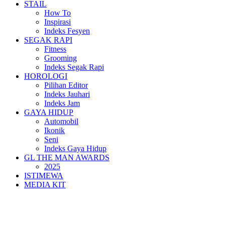
STAIL
How To
Inspirasi
Indeks Fesyen
SEGAK RAPI
Fitness
Grooming
Indeks Segak Rapi
HOROLOGI
Pilihan Editor
Indeks Jauhari
Indeks Jam
GAYA HIDUP
Automobil
Ikonik
Seni
Indeks Gaya Hidup
GL THE MAN AWARDS
2025
ISTIMEWA
MEDIA KIT