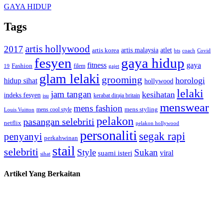
GAYA HIDUP
Tags
artis hollywood
2017
artis malaysia
artis korea
atlet
bts
coach
Covid
fesyen
gaya hidup
gaya
fitness
Fashion
19
filem
gajet
glam lelaki
grooming
horologi
hidup sihat
hollywood
lelaki
jam tangan
kesihatan
indeks fesyen
kerabat diraja britain
isu
menswear
mens fashion
mens cool style
mens styling
Louis Vuitton
pelakon
pasangan selebriti
netflix
pelakon hollywood
personaliti
segak rapi
penyanyi
perkahwinan
stail
selebriti
Style
Sukan
viral
suami isteri
sihat
Artikel Yang Berkaitan