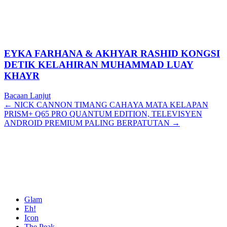
EYKA FARHANA & AKHYAR RASHID KONGSI
DETIK KELAHIRAN MUHAMMAD LUAY
KHAYR
Bacaan Lanjut
Posts
← NICK CANNON TIMANG CAHAYA MATA KELAPAN
PRISM+ Q65 PRO QUANTUM EDITION, TELEVISYEN
navigation
ANDROID PREMIUM PALING BERPATUTAN →
Glam
Eh!
Icon
The Peak