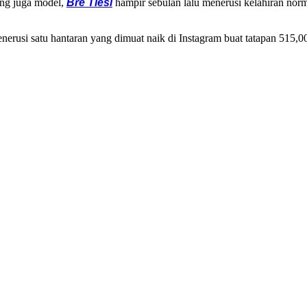
ng juga model,
Bre Tiesi
hampir sebulan lalu menerusi kelahiran nor
erusi satu hantaran yang dimuat naik di Instagram buat tatapan 515,00