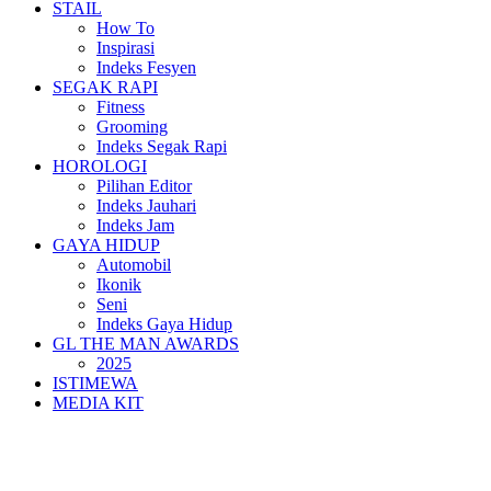
STAIL
How To
Inspirasi
Indeks Fesyen
SEGAK RAPI
Fitness
Grooming
Indeks Segak Rapi
HOROLOGI
Pilihan Editor
Indeks Jauhari
Indeks Jam
GAYA HIDUP
Automobil
Ikonik
Seni
Indeks Gaya Hidup
GL THE MAN AWARDS
2025
ISTIMEWA
MEDIA KIT