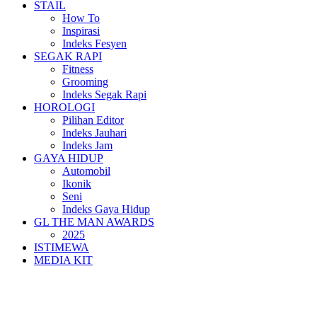
STAIL
How To
Inspirasi
Indeks Fesyen
SEGAK RAPI
Fitness
Grooming
Indeks Segak Rapi
HOROLOGI
Pilihan Editor
Indeks Jauhari
Indeks Jam
GAYA HIDUP
Automobil
Ikonik
Seni
Indeks Gaya Hidup
GL THE MAN AWARDS
2025
ISTIMEWA
MEDIA KIT