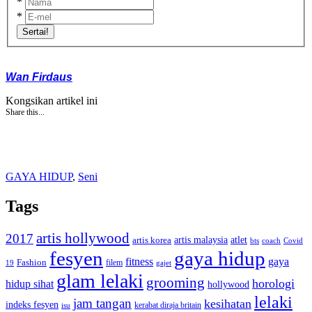
*
*
Sertai!
Wan Firdaus
Kongsikan artikel ini
Share this...
GAYA HIDUP
,
Seni
Tags
artis hollywood
2017
artis malaysia
artis korea
atlet
bts
coach
Covid
fesyen
gaya hidup
gaya
fitness
Fashion
19
filem
gajet
glam lelaki
grooming
horologi
hidup sihat
hollywood
lelaki
jam tangan
kesihatan
indeks fesyen
kerabat diraja britain
isu