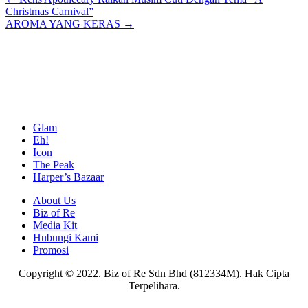
Posts
Christmas Carnival”
navigation
AROMA YANG KERAS →
Glam
Eh!
Icon
The Peak
Harper’s Bazaar
About Us
Biz of Re
Media Kit
Hubungi Kami
Promosi
Copyright © 2022. Biz of Re Sdn Bhd (812334M). Hak Cipta
Terpelihara.