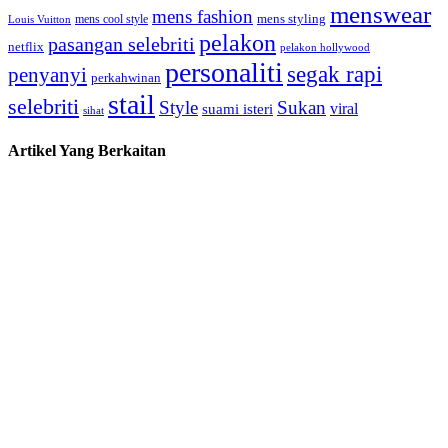
menswear
mens fashion
mens cool style
mens styling
Louis Vuitton
pelakon
pasangan selebriti
netflix
pelakon hollywood
personaliti
segak rapi
penyanyi
perkahwinan
stail
selebriti
Style
Sukan
viral
suami isteri
sihat
Artikel Yang Berkaitan