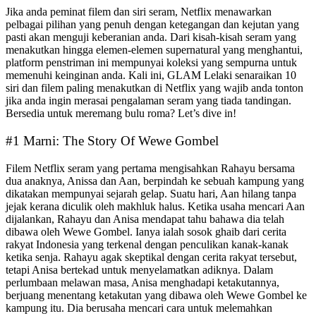
Jika anda peminat filem dan siri seram, Netflix menawarkan
pelbagai pilihan yang penuh dengan ketegangan dan kejutan yang
pasti akan menguji keberanian anda. Dari kisah-kisah seram yang
menakutkan hingga elemen-elemen supernatural yang menghantui,
platform penstriman ini mempunyai koleksi yang sempurna untuk
memenuhi keinginan anda. Kali ini, GLAM Lelaki senaraikan 10
siri dan filem paling menakutkan di Netflix yang wajib anda tonton
jika anda ingin merasai pengalaman seram yang tiada tandingan.
Bersedia untuk meremang bulu roma? Let’s dive in!
#1 Marni: The Story Of Wewe Gombel
Filem Netflix seram yang pertama mengisahkan Rahayu bersama
dua anaknya, Anissa dan Aan, berpindah ke sebuah kampung yang
dikatakan mempunyai sejarah gelap. Suatu hari, Aan hilang tanpa
jejak kerana diculik oleh makhluk halus. Ketika usaha mencari Aan
dijalankan, Rahayu dan Anisa mendapat tahu bahawa dia telah
dibawa oleh Wewe Gombel. Ianya ialah sosok ghaib dari cerita
rakyat Indonesia yang terkenal dengan penculikan kanak-kanak
ketika senja. Rahayu agak skeptikal dengan cerita rakyat tersebut,
tetapi Anisa bertekad untuk menyelamatkan adiknya. Dalam
perlumbaan melawan masa, Anisa menghadapi ketakutannya,
berjuang menentang ketakutan yang dibawa oleh Wewe Gombel ke
kampung itu. Dia berusaha mencari cara untuk melemahkan