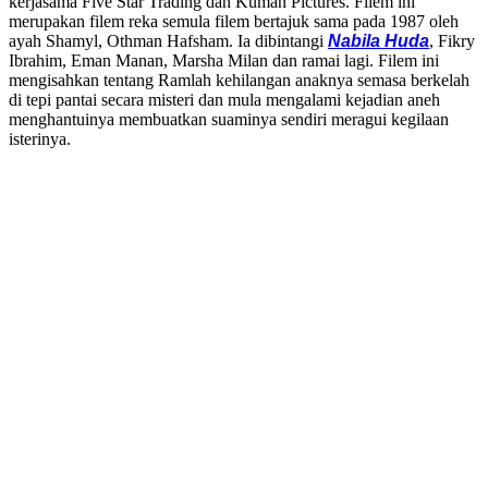
kerjasama Five Star Trading dan Kuman Pictures. Filem ini
merupakan filem reka semula filem bertajuk sama pada 1987 oleh
ayah Shamyl, Othman Hafsham. Ia dibintangi
Nabila Huda
, Fikry
Ibrahim, Eman Manan, Marsha Milan dan ramai lagi. Filem ini
mengisahkan tentang Ramlah kehilangan anaknya semasa berkelah
di tepi pantai secara misteri dan mula mengalami kejadian aneh
menghantuinya membuatkan suaminya sendiri meragui kegilaan
isterinya.