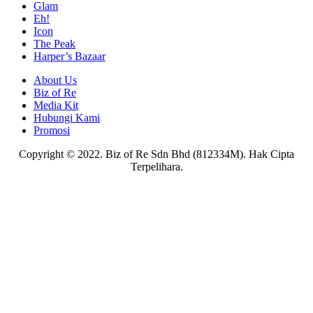
Glam
Eh!
Icon
The Peak
Harper’s Bazaar
About Us
Biz of Re
Media Kit
Hubungi Kami
Promosi
Copyright © 2022. Biz of Re Sdn Bhd (812334M). Hak Cipta
Terpelihara.