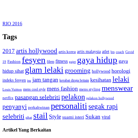
RIO 2016
Tags
artis hollywood
2017
artis malaysia
artis korea
atlet
bts
coach
Covid
fesyen
gaya hidup
gaya
fitness
Fashion
19
filem
gajet
glam lelaki
grooming
horologi
hidup sihat
hollywood
lelaki
jam tangan
kesihatan
indeks fesyen
kerabat diraja britain
isu
menswear
mens fashion
mens cool style
mens styling
Louis Vuitton
pelakon
pasangan selebriti
netflix
pelakon hollywood
personaliti
segak rapi
penyanyi
perkahwinan
stail
selebriti
Style
Sukan
viral
suami isteri
sihat
Artikel Yang Berkaitan