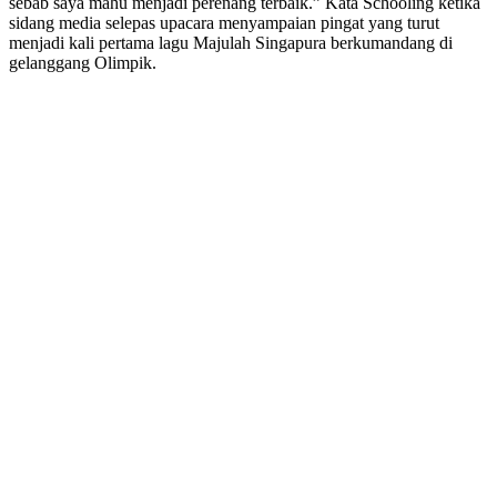
sebab saya mahu menjadi perenang terbaik.” Kata Schooling ketika
sidang media selepas upacara menyampaian pingat yang turut
menjadi kali pertama lagu Majulah Singapura berkumandang di
gelanggang Olimpik.