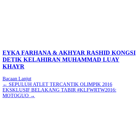
EYKA FARHANA & AKHYAR RASHID KONGSI
DETIK KELAHIRAN MUHAMMAD LUAY
KHAYR
Bacaan Lanjut
Posts
← SEPULUH ATLET TERCANTIK OLIMPIK 2016
EKSKLUSIF BELAKANG TABIR #KLFWRTW2016:
navigation
MOTOGUO →