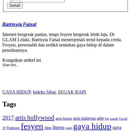
Sertai!
Batrisyia Faisal
Internet bergerak pantas, tetapi fesyen bergerak lebih laju. Di
GLAM Lelaki, Batrisyia Faisal menterjemah trend kepada cerita.
Fesyen, personaliti dan sedikit sentuhan gaya hidup di dalam
penulisannya.
Kongsikan artikel ini
Share this...
GAYA HIDUP
,
Indeks Sihat
,
SEGAK RAPI
Tags
artis hollywood
2017
artis malaysia
artis korea
atlet
bts
coach
Covid
fesyen
gaya hidup
gaya
fitness
Fashion
19
filem
gajet