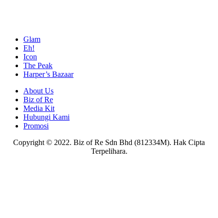
Glam
Eh!
Icon
The Peak
Harper’s Bazaar
About Us
Biz of Re
Media Kit
Hubungi Kami
Promosi
Copyright © 2022. Biz of Re Sdn Bhd (812334M). Hak Cipta
Terpelihara.