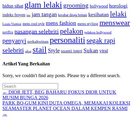
glam lelaki
grooming
horologi
hidup sihat
hollywood
lelaki
jam tangan
kesihatan
indeks fesyen
kerabat diraja britain
isu
menswear
mens fashion
mens cool style
mens styling
Louis Vuitton
pelakon
pasangan selebriti
netflix
pelakon hollywood
personaliti
segak rapi
penyanyi
perkahwinan
stail
selebriti
Style
Sukan
viral
suami isteri
sihat
Artikel Yang Berkaitan
Sorry, we couldn't find any posts. Please try a different search.
Posts
← DIOR JETT, BEG BAHARU FOKUS DIOR UNTUK
MUSIM BUNGA 2026
navigation
PARK BO-GUM KINI DUTA OMEGA, MEMAKAI KOLEKSI
SEAMASTER PLANET OCEAN DALAM KEMPEN RASMI
→