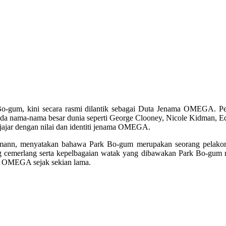
o-gum, kini secara rasmi dilantik sebagai Duta Jenama OMEGA. Pel
ipada nama-nama besar dunia seperti George Clooney, Nicole Kidman,
 sejajar dengan nilai dan identiti jenama OMEGA.
nn, menyatakan bahawa Park Bo-gum merupakan seorang pelakon yan
g cemerlang serta kepelbagaian watak yang dibawakan Park Bo-gum men
an OMEGA sejak sekian lama.