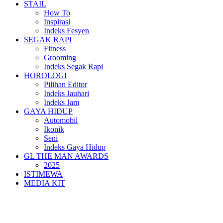
STAIL
How To
Inspirasi
Indeks Fesyen
SEGAK RAPI
Fitness
Grooming
Indeks Segak Rapi
HOROLOGI
Pilihan Editor
Indeks Jauhari
Indeks Jam
GAYA HIDUP
Automobil
Ikonik
Seni
Indeks Gaya Hidup
GL THE MAN AWARDS
2025
ISTIMEWA
MEDIA KIT