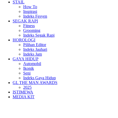
STAIL
How To
Inspirasi
Indeks Fesyen
SEGAK RAPI
Fitness
Grooming
Indeks Segak Rapi
HOROLOGI
Pilihan Editor
Indeks Jauhari
Indeks Jam
GAYA HIDUP
Automobil
Ikonik
Seni
Indeks Gaya Hidup
GL THE MAN AWARDS
2025
ISTIMEWA
MEDIA KIT