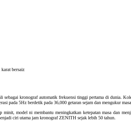
arat bersaiz
enali sebagai kronograf automatik frekuensi tinggi pertama di du
operasi pada 5Hz berdetik pada 36,000 getaran sejam dan mengukur masa
etiap minit, model ni membantu meningkatkan ketepatan masa dan men
 menjadi ciri utama jam kronograf ZENITH sejak lebih 50 tahun.