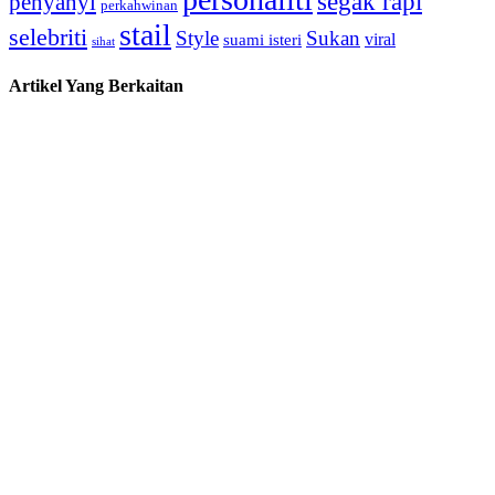
segak rapi
penyanyi
perkahwinan
stail
selebriti
Style
Sukan
viral
suami isteri
sihat
Artikel Yang Berkaitan