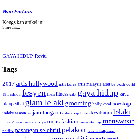
Wan Firdaus
Kongsikan artikel ini
Share this...
GAYA HIDUP
,
Reviu
Tags
artis hollywood
2017
artis malaysia
artis korea
atlet
bts
coach
Covid
fesyen
gaya hidup
gaya
fitness
Fashion
19
filem
gajet
glam lelaki
grooming
horologi
hidup sihat
hollywood
lelaki
jam tangan
kesihatan
indeks fesyen
kerabat diraja britain
isu
menswear
mens fashion
mens cool style
mens styling
Louis Vuitton
pelakon
pasangan selebriti
netflix
pelakon hollywood
personaliti