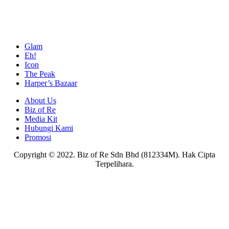
Glam
Eh!
Icon
The Peak
Harper’s Bazaar
About Us
Biz of Re
Media Kit
Hubungi Kami
Promosi
Copyright © 2022. Biz of Re Sdn Bhd (812334M). Hak Cipta
Terpelihara.