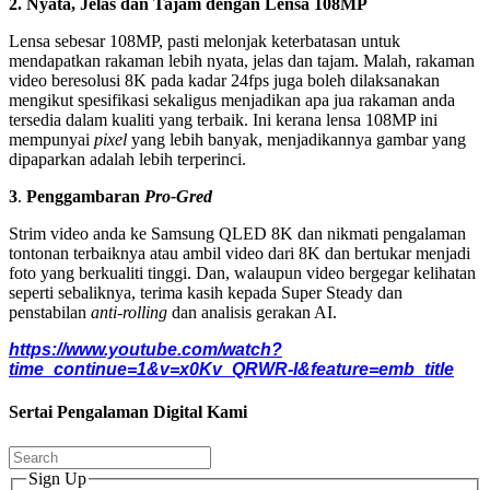
2. Nyata, Jelas dan Tajam dengan Lensa 108MP
Lensa sebesar 108MP, pasti melonjak keterbatasan untuk
mendapatkan rakaman lebih nyata, jelas dan tajam. Malah, rakaman
video beresolusi 8K pada kadar 24fps juga boleh dilaksanakan
mengikut spesifikasi sekaligus menjadikan apa jua rakaman anda
tersedia dalam kualiti yang terbaik. Ini kerana lensa 108MP ini
mempunyai
pixel
yang lebih banyak, menjadikannya gambar yang
dipaparkan adalah lebih terperinci.
3
.
Penggambaran
Pro-Gred
Strim video anda ke Samsung QLED 8K dan nikmati pengalaman
tontonan terbaiknya atau ambil video dari 8K dan bertukar menjadi
foto yang berkualiti tinggi. Dan, walaupun video bergegar kelihatan
seperti sebaliknya, terima kasih kepada Super Steady dan
penstabilan
anti-rolling
dan analisis gerakan AI.
https://www.youtube.com/watch?
time_continue=1&v=x0Kv_QRWR-I&feature=emb_title
Sertai Pengalaman Digital Kami
Sign Up